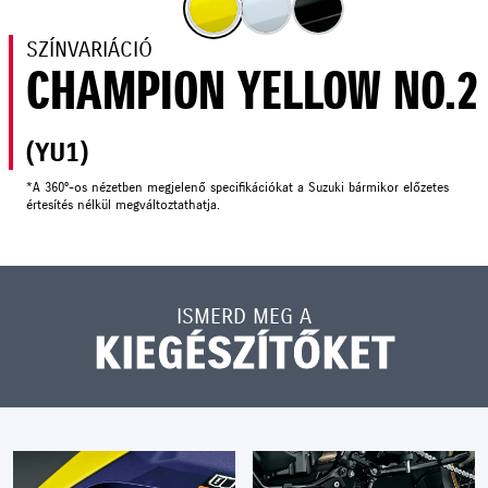
SZÍNVARIÁCIÓ
CHAMPION YELLOW NO.2
(YU1)
*A 360°-os nézetben megjelenő specifikációkat a Suzuki bármikor előzetes
értesítés nélkül megváltoztathatja.
ISMERD MEG A
KIEGÉSZÍTŐKET