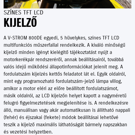
SZÍNES TFT LCD
KIJELZŐ
A V-STROM 800DE egyedi, 5 hüvelykes, színes TFT LCD
multifunkciós műszerfallal rendelkezik. A kiváló minőségű
kijelző minden igényt kielégítő tájékoztatást nyújt a
motorkerékpár rendszeréről, annak beállításairól, továbbá
valós idejű működési állapotinformációkat jelenít meg. A
fordulatszám kijelzés kettős feladatot lát el. Egyik oldalról,
mint egy programozható fordulatszám-jelző lámpa villog,
amikor a motor eléri az előre beállított fordulatszámot,
másik oldalról, az LCD kijelzőn helyet kapott a nagyméretű
felugró figyelmeztetések megjelenítése is. A rendelkezésre
álló, manuálisan vagy akár automatikusan is állítható nappali
(fehér) és éjszakai (fekete) módok beállításai lehetővé
teszik a kijelző maximális láthatóságát bármely napszakban
és vezetési helyzetben.