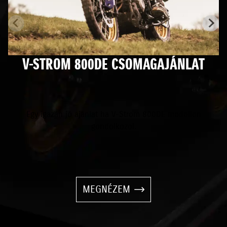
V-STROM 800DE CSOMAGAJÁNLAT
Egy igazán jó ajánlat ha V-Strom 800DE modellen
gondolkozol.
MEGNÉZEM