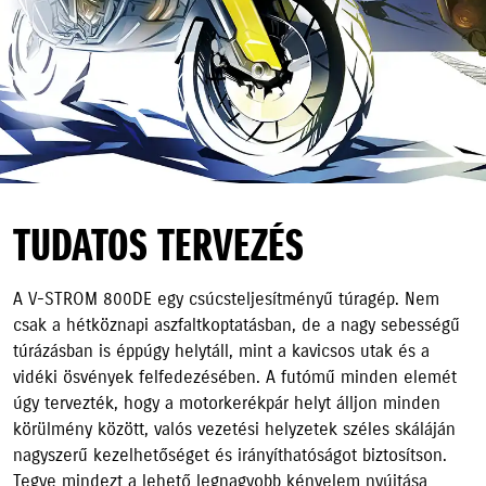
TUDATOS TERVEZÉS
A V-STROM 800DE egy csúcsteljesítményű túragép. Nem
csak a hétköznapi aszfaltkoptatásban, de a nagy sebességű
túrázásban is éppúgy helytáll, mint a kavicsos utak és a
vidéki ösvények felfedezésében. A futómű minden elemét
úgy tervezték, hogy a motorkerékpár helyt álljon minden
körülmény között, valós vezetési helyzetek széles skáláján
nagyszerű kezelhetőséget és irányíthatóságot biztosítson.
Tegye mindezt a lehető legnagyobb kényelem nyújtása