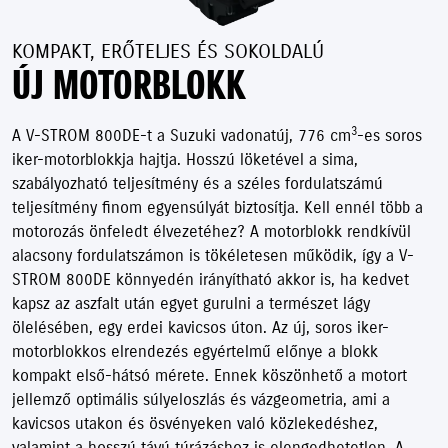
KOMPAKT, ERŐTELJES ÉS SOKOLDALÚ
ÚJ MOTORBLOKK
3
A V-STROM 800DE-t a Suzuki vadonatúj, 776 cm
-es soros
iker-motorblokkja hajtja. Hosszú löketével a sima,
szabályozható teljesítmény és a széles fordulatszámú
teljesítmény finom egyensúlyát biztosítja. Kell ennél több a
motorozás önfeledt élvezetéhez? A motorblokk rendkívül
alacsony fordulatszámon is tökéletesen működik, így a V-
STROM 800DE könnyedén irányítható akkor is, ha kedvet
kapsz az aszfalt után egyet gurulni a természet lágy
ölelésében, egy erdei kavicsos úton. Az új, soros iker-
motorblokkos elrendezés egyértelmű előnye a blokk
kompakt első-hátsó mérete. Ennek köszönhető a motort
jellemző optimális súlyeloszlás és vázgeometria, ami a
kavicsos utakon és ösvényeken való közlekedéshez,
valamint a hosszú távú túrázáshoz is elengedhetetlen. A