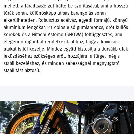
mellett, a fáradtságérzet háttérbe szorításával, ami a hosszú
túrák során, különösképp társas barangolás során
elkerülhetetlen. Robusztus acélváz, egyedi formájú, könnyű
alumínium lengőkar, 21 colos első gumiabroncs, drót küllős
kerekek és a Hitachi Astemo (SHOWA) felfüggesztés, ami
elegendő rugóúttal rendelkezik ahhoz, hogy a kavicsos
utakat is jól kezelje. Mindez együtt biztosítja a durvább utak
leküzdéséhez szükséges erőt, hozzájárul a fürge, mégis
stabil kezeléshez, és minden sebességnél megnyugtató
stabilitást biztosít.