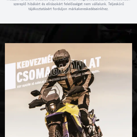
szereplő hibákért és elírásokért felelősséget nem vállalunk. Teljeskörű
tájékoztatásért forduljon márkakereskedéseinkhez.