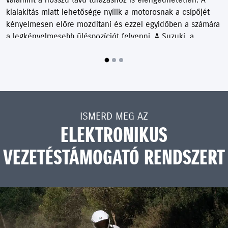
kialakítás miatt lehetősége nyílik a motorosnak a csípőjét
kényelmesen előre mozdítani és ezzel egyidőben a számára
a legkényelmesebb üléspozíciót felvenni. A Suzuki, a
tervezéskor egy 270 fokos forgattyústengely-elékelést
választott az iker-motorblokkhoz, ami sima alapjáratot,
bőséges nyomatékot, nagy teljesítményt, valamint egy V-
twin motorhoz hasonló, kellemes érzést és motorhangot
biztosít.
ISMERD MEG AZ
Az új motorblokk és a vele járó fürge gyorsulás igazi élményt
ELEKTRONIKUS
nyújt nem csak az egyszemélyes, de a sok csomagot igénylő
társas túrázások során is.
VEZETÉSTÁMOGATÓ RENDSZERT