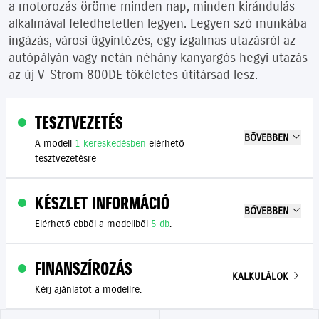
a motorozás öröme minden nap, minden kirándulás
alkalmával feledhetetlen legyen. Legyen szó munkába
ingázás, városi ügyintézés, egy izgalmas utazásról az
autópályán vagy netán néhány kanyargós hegyi utazás
az új V-Strom 800DE tökéletes útitársad lesz.
TESZTVEZETÉS
BŐVEBBEN
A modell
1 kereskedésben
elérhető
tesztvezetésre
KÉSZLET INFORMÁCIÓ
BŐVEBBEN
Elérhető ebből a modellből
5 db
.
FINANSZÍROZÁS
KALKULÁLOK
Kérj ajánlatot a modellre.