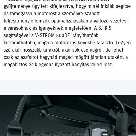
gyűjteménye úgy lett kifejlesztve, hogy minél inkább segítse
és támogassa a motorost a személyre szabott
teljesítményjellemzők optimalizálásában a változó vezetési
elvárásoknak és igényeknek megfelelően. A S.I.R.S.
segítségével a V-STROM 800DE irányíthatóbb,
kiszámíthatóbb, maga a motorozás kevésbé fárasztó. Legyen
szó akár hosszabb túrákról, akár sok csomagról, de lehet
csak az aszfaltot hagynád magad mögött járatlan utakért, a
magabiztos és kiegyensúlyozott irányítás veled lesz.