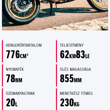
HENGERŰRTARTALOM
TELJESÍTMÉNY
776
62
83
CM³
KW
LE
NYOMATÉK
ÜLÉS MAGASSÁGA
78
855
NM
MM
ÜZEMANYAGTANK
MENETKÉSZ TÖMEG
20
230
L
KG