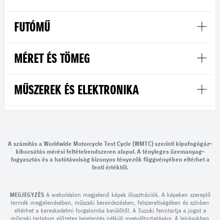
FUTÓMŰ
MÉRET ÉS TÖMEG
MŰSZEREK ÉS ELEKTRONIKA
A számítás a Worldwide Motorcycle Test Cycle (WMTC) szerinti kipufogógáz-
kibocsátás mérési feltételrendszeren alapul. A tényleges üzemanyag-
fogyasztás és a hatótávolság bizonyos tényezők függvényében eltérhet a
fenti értéktől.
MEGJEGYZÉS
A weboldalon megjelenő képek illusztrációk. A képeken szereplő
termék megjelenésében, műszaki berendezésben, felszereltségében és színben
eltérhet a kereskedelmi forgalomba kerülőtől. A Suzuki fenntartja a jogot a
műszaki tartalom előzetes bejelentés nélküli megváltoztatására. A leírásokban