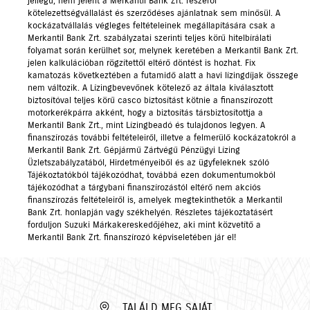
jellegű, nem jelent a Merkantil Bank Zrt. részéről
kötelezettségvállalást és szerződéses ajánlatnak sem minősül. A
kockázatvállalás végleges feltételeinek megállapítására csak a
Merkantil Bank Zrt. szabályzatai szerinti teljes körű hitelbírálati
folyamat során kerülhet sor, melynek keretében a Merkantil Bank Zrt.
jelen kalkulációban rögzítettől eltérő döntést is hozhat. Fix
kamatozás következtében a futamidő alatt a havi lízingdíjak összege
nem változik. A Lízingbevevőnek kötelező az általa kiválasztott
biztosítóval teljes körű casco biztosítást kötnie a finanszírozott
motorkerékpárra akként, hogy a biztosítás társbiztosítottja a
Merkantil Bank Zrt., mint Lízingbeadó és tulajdonos legyen. A
finanszírozás további feltételeiről, illetve a felmerülő kockázatokról a
Merkantil Bank Zrt. Gépjármű Zártvégű Pénzügyi Lízing
Üzletszabályzatából, Hirdetményeiből és az ügyfeleknek szóló
Tájékoztatókból tájékozódhat, továbbá ezen dokumentumokból
tájékozódhat a tárgybani finanszírozástól eltérő nem akciós
finanszírozás feltételeiről is, amelyek megtekinthetők a Merkantil
Bank Zrt. honlapján vagy székhelyén. Részletes tájékoztatásért
forduljon Suzuki Márkakereskedőjéhez, aki mint közvetítő a
Merkantil Bank Zrt. finanszírozó képviseletében jár el!
TALÁLD MEG SAJÁT