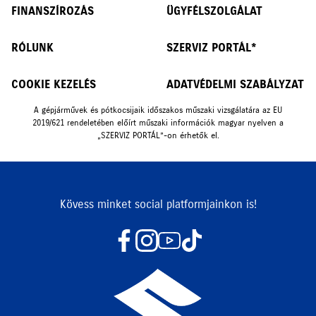
FINANSZÍROZÁS
ÜGYFÉLSZOLGÁLAT
RÓLUNK
SZERVIZ PORTÁL*
COOKIE KEZELÉS
ADATVÉDELMI SZABÁLYZAT
A gépjárművek és pótkocsijaik időszakos műszaki vizsgálatára az EU
2019/621 rendeletében előírt műszaki információk magyar nyelven a
„SZERVIZ PORTÁL”-on érhetők el.
Kövess minket social platformjainkon is!