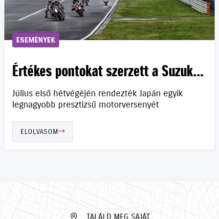
ESEMÉNYEK
Értékes pontokat szerzett a Suzuki
Szuzukában
Július első hétvégéjén rendezték Japán egyik
legnagyobb presztizsű motorversenyét
ELOLVASOM
TALÁLD MEG SAJÁT