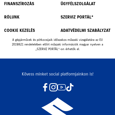
FINANSZÍROZÁS
ÜGYFÉLSZOLGÁLAT
RÓLUNK
SZERVIZ PORTÁL*
COOKIE KEZELÉS
ADATVÉDELMI SZABÁLYZAT
A gépjárművek és pótkocsijaik időszakos műszaki vizsgálatára az EU
2019/621 rendeletében előírt műszaki információk magyar nyelven a
„SZERVIZ PORTÁL”-on érhetők el.
Kövess minket social platformjainkon is!