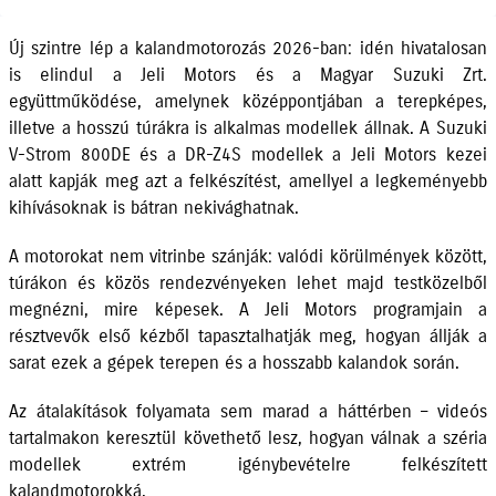
Új szintre lép a kalandmotorozás 2026-ban: idén hivatalosan
is elindul a Jeli Motors és a Magyar Suzuki Zrt.
együttműködése, amelynek középpontjában a terepképes,
illetve a hosszú túrákra is alkalmas modellek állnak. A Suzuki
V-Strom 800DE és a DR-Z4S modellek a Jeli Motors kezei
alatt kapják meg azt a felkészítést, amellyel a legkeményebb
kihívásoknak is bátran nekivághatnak.
A motorokat nem vitrinbe szánják: valódi körülmények között,
túrákon és közös rendezvényeken lehet majd testközelből
megnézni, mire képesek. A Jeli Motors programjain a
résztvevők első kézből tapasztalhatják meg, hogyan állják a
sarat ezek a gépek terepen és a hosszabb kalandok során.
Az átalakítások folyamata sem marad a háttérben – videós
tartalmakon keresztül követhető lesz, hogyan válnak a széria
modellek extrém igénybevételre felkészített
kalandmotorokká.