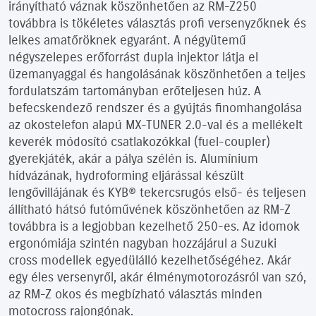
irányítható váznak köszönhetően az RM-Z250
továbbra is tökéletes választás profi versenyzőknek és
lelkes amatőröknek egyaránt. A négyütemű
négyszelepes erőforrást dupla injektor látja el
üzemanyaggal és hangolásának köszönhetően a teljes
fordulatszám tartományban erőteljesen húz. A
befecskendező rendszer és a gyújtás finomhangolása
az okostelefon alapú MX-TUNER 2.0-val és a mellékelt
keverék módosító csatlakozókkal (fuel-coupler)
gyerekjáték, akár a pálya szélén is. Alumínium
hídvázának, hydroforming eljárással készült
lengővillájának és KYB® tekercsrugós első- és teljesen
állítható hátsó futóművének köszönhetően az RM-Z
továbbra is a legjobban kezelhető 250-es. Az idomok
ergonómiája szintén nagyban hozzájárul a Suzuki
cross modellek egyedülálló kezelhetőségéhez. Akár
egy éles versenyről, akár élménymotorozásról van szó,
az RM-Z okos és megbízható választás minden
motocross rajongónak.