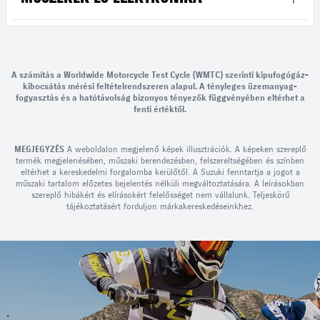
A számítás a Worldwide Motorcycle Test Cycle (WMTC) szerinti kipufogógáz-
kibocsátás mérési feltételrendszeren alapul. A tényleges üzemanyag-
fogyasztás és a hatótávolság bizonyos tényezők függvényében eltérhet a
fenti értéktől.
MEGJEGYZÉS
A weboldalon megjelenő képek illusztrációk. A képeken szereplő
termék megjelenésében, műszaki berendezésben, felszereltségében és színben
eltérhet a kereskedelmi forgalomba kerülőtől. A Suzuki fenntartja a jogot a
műszaki tartalom előzetes bejelentés nélküli megváltoztatására. A leírásokban
szereplő hibákért és elírásokért felelősséget nem vállalunk. Teljeskörű
tájékoztatásért forduljon márkakereskedéseinkhez.