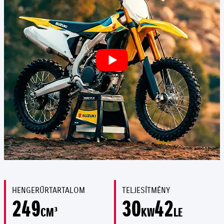
HENGERŰRTARTALOM
TELJESÍTMÉNY
249
30
42
CM³
KW
LE