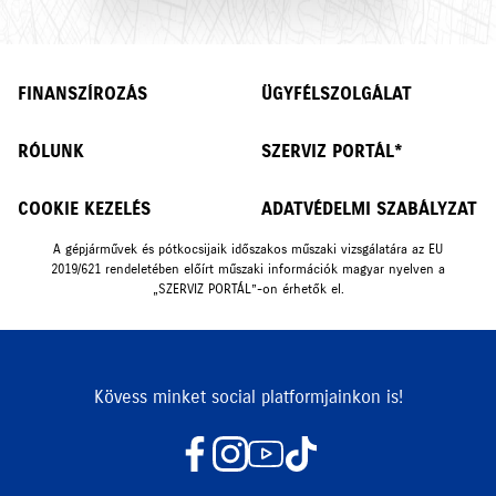
FINANSZÍROZÁS
ÜGYFÉLSZOLGÁLAT
RÓLUNK
SZERVIZ PORTÁL*
COOKIE KEZELÉS
ADATVÉDELMI SZABÁLYZAT
A gépjárművek és pótkocsijaik időszakos műszaki vizsgálatára az EU
2019/621 rendeletében előírt műszaki információk magyar nyelven a
„SZERVIZ PORTÁL”-on érhetők el.
Kövess minket social platformjainkon is!