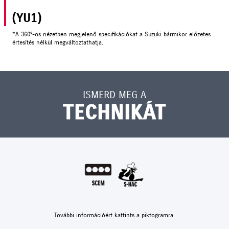
(YU1)
*A 360°-os nézetben megjelenő specifikációkat a Suzuki bármikor előzetes
értesítés nélkül megváltoztathatja.
ISMERD MEG A
TECHNIKÁT
További információért kattints a piktogramra.