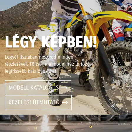
LÉGY KÉPBEN!
Legyél tisztában motorod minden
részletével. Töltsd le a modellhez tartozó
legfrissebb katalógusokat.
MODELL KATALÓGUS
KEZELÉSI ÚTMUTATÓ