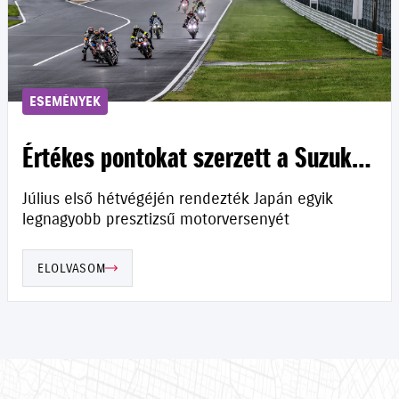
ESEMÉNYEK
Értékes pontokat szerzett a Suzuki
Szuzukában
Július első hétvégéjén rendezték Japán egyik
legnagyobb presztizsű motorversenyét
ELOLVASOM