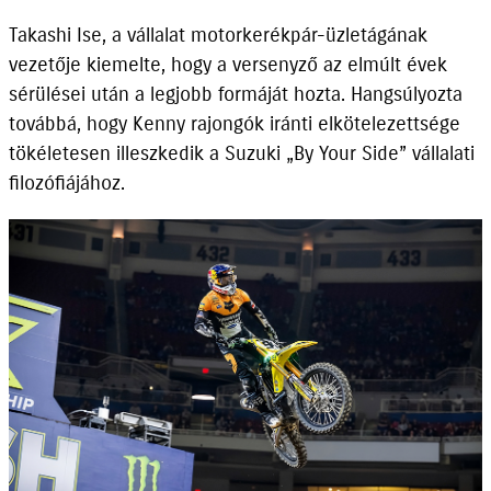
Takashi Ise, a vállalat motorkerékpár-üzletágának
vezetője kiemelte, hogy a versenyző az elmúlt évek
sérülései után a legjobb formáját hozta. Hangsúlyozta
továbbá, hogy Kenny rajongók iránti elkötelezettsége
tökéletesen illeszkedik a Suzuki „By Your Side” vállalati
filozófiájához.