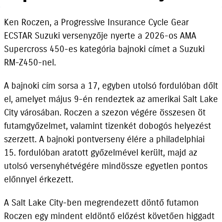
Ken Roczen, a Progressive Insurance Cycle Gear
ECSTAR Suzuki versenyzője nyerte a 2026-os AMA
Supercross 450-es kategória bajnoki címet a Suzuki
RM-Z450-nel.
A bajnoki cím sorsa a 17, egyben utolsó fordulóban dőlt
el, amelyet május 9-én rendeztek az amerikai Salt Lake
City városában. Roczen a szezon végére összesen öt
futamgyőzelmet, valamint tizenkét dobogós helyezést
szerzett. A bajnoki pontverseny élére a philadelphiai
15. fordulóban aratott győzelmével került, majd az
utolsó versenyhétvégére mindössze egyetlen pontos
előnnyel érkezett.
A Salt Lake City-ben megrendezett döntő futamon
Roczen egy mindent eldöntő előzést követően higgadt