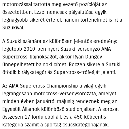
motorozással tartotta meg vezető pozícióját az
összetettben. Ezzel nemcsak pályafutása egyik
legnagyobb sikerét érte el, hanem történelmet is írt a
Suzukival.
A Suzuki számára ez különösen jelentős eredmény:
legutóbb 2010-ben nyert Suzuki-versenyző AMA
Supercross-bajnokságot, akkor Ryan Dungey
ünnepelhetett bajnoki címet. Roczen sikere a Suzuki
ötödik királykategóriás Supercross-trófeáját jelenti.
Az AMA Supercross Championship a világ egyik
legrangosabb motocross-versenysorozata, amelyet
minden évben januártól májusig rendeznek meg az
Egyesült Államok különböző stadionjaiban. A sorozat
összesen 17 fordulóból áll, és a 450 köbcentis
kategória számít a sportág csúcskategóriájának.