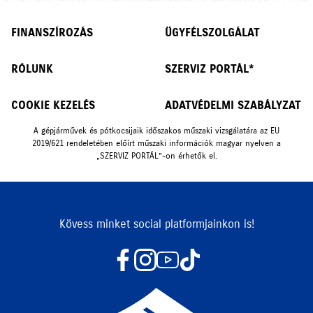
FINANSZÍROZÁS
ÜGYFÉLSZOLGÁLAT
RÓLUNK
SZERVIZ PORTÁL*
COOKIE KEZELÉS
ADATVÉDELMI SZABÁLYZAT
A gépjárművek és pótkocsijaik időszakos műszaki vizsgálatára az EU
2019/621 rendeletében előírt műszaki információk magyar nyelven a
„SZERVIZ PORTÁL”-on érhetők el.
Kövess minket social platformjainkon is!