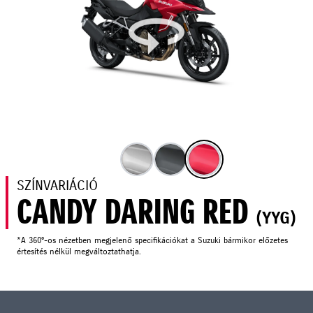
SZÍNVARIÁCIÓ
CANDY DARING RED
(YYG)
*A 360°-os nézetben megjelenő specifikációkat a Suzuki bármikor előzetes
értesítés nélkül megváltoztathatja.