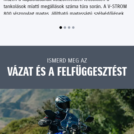
tankolások miatti megállások száma túra során. A V-STROM
800 viszonylag magas, állítható magasságú szélvédőjének
formáját és méretét széleskörű szélcsatorna-tesztek és
elemzések során határozták meg. A szélzaj, ezáltal a zavaró
hatások csökkentésével minimalizálhatóak a motorosra
ható, fáradtság érzetet okozó tényezők
ISMERD MEG AZ
VÁZAT ÉS A FELFÜGGESZTÉST