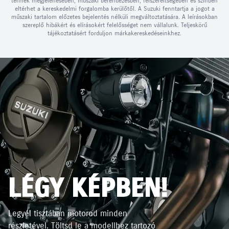
termék megjelenésében, műszaki berendezésben, felszereltségében és színben
eltérhet a kereskedelmi forgalomba kerülőtől. A Suzuki fenntartja a jogot a
műszaki tartalom előzetes bejelentés nélküli megváltoztatására. A leírásokban
szereplő hibákért és elírásokért felelősséget nem vállalunk. Teljeskörű
tájékoztatásért forduljon márkakereskedéseinkhez.
LÉGY KÉPBEN!
Legyél tisztában motorod minden
részletével. Töltsd le a modellhez tartozó