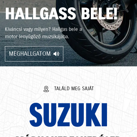
HALLGASS BELE!
Kíváncsi vagy milyen? Hallgas bele a
motor lenyűgöző muzsikájába.
MEGHALLGATOM
TALÁLD MEG SAJÁT
SUZUKI