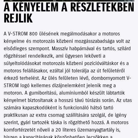
A KÉNYELEM A RÉSZLETEKBEN
REJLIK
A V-STROM 800 ülésének megálmodásakor a motoros
kényelme és motorozás közbeni mozgásszabadsága volt az
elsődleges szempont. Masszív habpárnával és tartós, szilárd
rögzítéssel rendelkezik, ami ügyesen leköveti a
súlyeltolódásokat motorozás közbeni pozícióváltáskor és a
motoros felállásakor, ezáltal jól tolerálja az út felületéről
érkező terhelést. Az ülés felületen lévő, dombornyomott V-
STROM logó kellemes dizájnelemként jelenik meg a
motoron. A gumiborítású, alumíniumból készült lábtartók
kényelmet biztosítanak a hosszú távú túrázás során. Az utas
számára kapaszkodóként is funkcionáló hátsó tartó
praktikusan az extra csomag szállítására szolgál, de igény
szerint, gyári tartozék táska is rögzíthető hozzá. A motoros
komfortérzetét növeli a 20 literes üzemanyagtartály is,
hiszen a kapacitásának köszönhetően lecsökken a