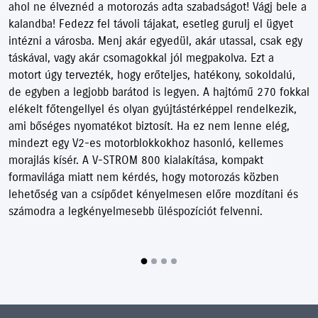
ahol ne élveznéd a motorozás adta szabadságot! Vágj bele a
kalandba! Fedezz fel távoli tájakat, esetleg gurulj el ügyet
intézni a városba. Menj akár egyedül, akár utassal, csak egy
táskával, vagy akár csomagokkal jól megpakolva. Ezt a
motort úgy tervezték, hogy erőteljes, hatékony, sokoldalú,
de egyben a legjobb barátod is legyen. A hajtómű 270 fokkal
elékelt főtengellyel és olyan gyújtástérképpel rendelkezik,
ami bőséges nyomatékot biztosít. Ha ez nem lenne elég,
mindezt egy V2-es motorblokkokhoz hasonló, kellemes
morajlás kísér. A V-STROM 800 kialakítása, kompakt
formavilága miatt nem kérdés, hogy motorozás közben
lehetőség van a csípődet kényelmesen előre mozdítani és
számodra a legkényelmesebb üléspozíciót felvenni.