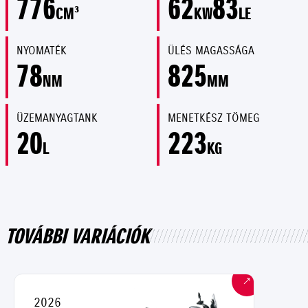
776
62
83
CM³
KW
LE
NYOMATÉK
ÜLÉS MAGASSÁGA
78
825
NM
MM
ÜZEMANYAGTANK
MENETKÉSZ TÖMEG
20
223
L
KG
TOVÁBBI VARIÁCIÓK
2026