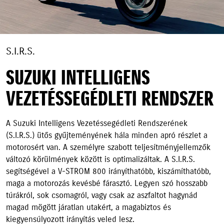
S.I.R.S.
SUZUKI INTELLIGENS
VEZETÉSSEGÉDLETI RENDSZER
A Suzuki Intelligens Vezetéssegédleti Rendszerének
(S.I.R.S.) ütős gyűjteményének hála minden apró részlet a
motorosért van. A személyre szabott teljesítményjellemzők
változó körülmények között is optimalizáltak. A S.I.R.S.
segítségével a V-STROM 800 irányíthatóbb, kiszámíthatóbb,
maga a motorozás kevésbé fárasztó. Legyen szó hosszabb
túrákról, sok csomagról, vagy csak az aszfaltot hagynád
magad mögött járatlan utakért, a magabiztos és
kiegyensúlyozott irányítás veled lesz.