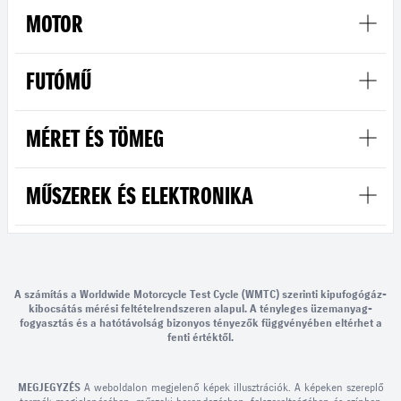
MOTOR
FUTÓMŰ
MÉRET ÉS TÖMEG
MŰSZEREK ÉS ELEKTRONIKA
A számítás a Worldwide Motorcycle Test Cycle (WMTC) szerinti kipufogógáz-
kibocsátás mérési feltételrendszeren alapul. A tényleges üzemanyag-
fogyasztás és a hatótávolság bizonyos tényezők függvényében eltérhet a
fenti értéktől.
MEGJEGYZÉS
A weboldalon megjelenő képek illusztrációk. A képeken szereplő