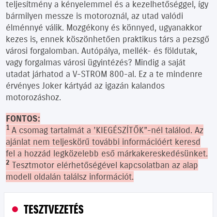
teljesítmény a kényelemmel és a kezelhetőséggel, így
bármilyen messze is motoroznál, az utad valódi
élménnyé válik. Mozgékony és könnyed, ugyanakkor
kezes is, ennek köszönhetően praktikus társ a pezsgő
városi forgalomban. Autópálya, mellék- és földutak,
vagy forgalmas városi ügyintézés? Mindig a saját
utadat járhatod a V-STROM 800-al. Ez a te mindenre
érvényes Joker kártyád az igazán kalandos
motorozáshoz.
FONTOS:
1
A csomag tartalmát a ’KIEGÉSZÍTŐK”-nél találod. Az
ajánlat nem teljeskörű további információért keresd
fel a hozzád legközelebb eső márkakereskedésünket.
2
Tesztmotor elérhetőségével kapcsolatban az alap
modell oldalán találsz információt.
TESZTVEZETÉS