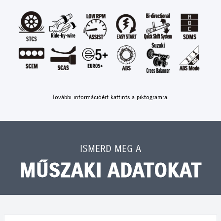
További információért kattints a piktogramra.
ISMERD MEG A
MŰSZAKI ADATOKAT