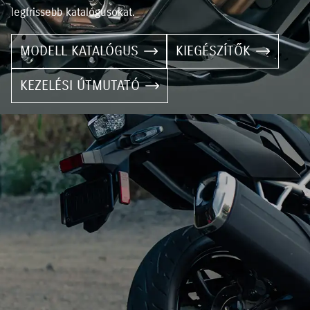
legfrissebb katalógusokat.
MODELL KATALÓGUS
KIEGÉSZÍTŐK
KEZELÉSI ÚTMUTATÓ