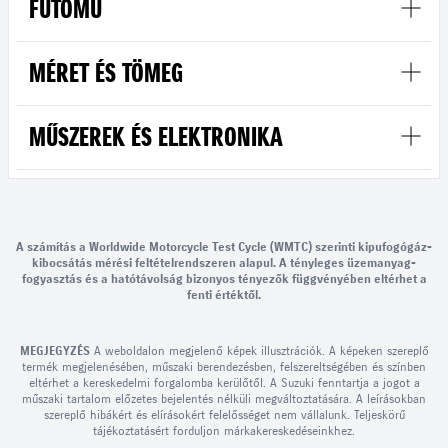
FUTÓMŰ
MÉRET ÉS TÖMEG
MŰSZEREK ÉS ELEKTRONIKA
A számítás a Worldwide Motorcycle Test Cycle (WMTC) szerinti kipufogógáz-
kibocsátás mérési feltételrendszeren alapul. A tényleges üzemanyag-
fogyasztás és a hatótávolság bizonyos tényezők függvényében eltérhet a
fenti értéktől.
MEGJEGYZÉS
A weboldalon megjelenő képek illusztrációk. A képeken szereplő
termék megjelenésében, műszaki berendezésben, felszereltségében és színben
eltérhet a kereskedelmi forgalomba kerülőtől. A Suzuki fenntartja a jogot a
műszaki tartalom előzetes bejelentés nélküli megváltoztatására. A leírásokban
szereplő hibákért és elírásokért felelősséget nem vállalunk. Teljeskörű
tájékoztatásért forduljon márkakereskedéseinkhez.