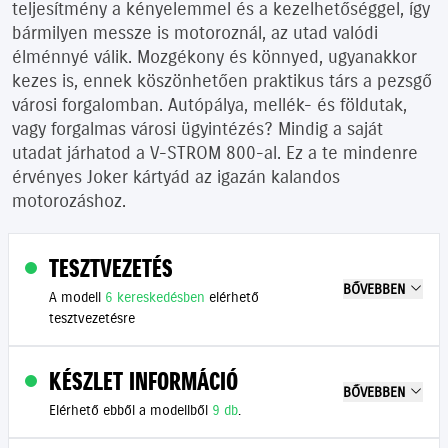
teljesítmény a kényelemmel és a kezelhetőséggel, így
bármilyen messze is motoroznál, az utad valódi
élménnyé válik. Mozgékony és könnyed, ugyanakkor
kezes is, ennek köszönhetően praktikus társ a pezsgő
városi forgalomban. Autópálya, mellék- és földutak,
vagy forgalmas városi ügyintézés? Mindig a saját
utadat járhatod a V-STROM 800-al. Ez a te mindenre
érvényes Joker kártyád az igazán kalandos
motorozáshoz.
TESZTVEZETÉS
BŐVEBBEN
A modell
6 kereskedésben
elérhető
tesztvezetésre
KÉSZLET INFORMÁCIÓ
BŐVEBBEN
Elérhető ebből a modellből
9 db
.