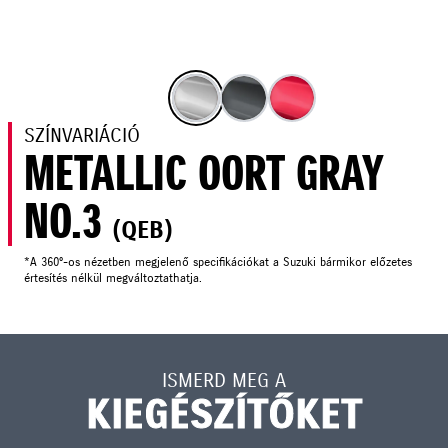
SZÍNVARIÁCIÓ
METALLIC OORT GRAY
NO.3
(QEB)
*A 360°-os nézetben megjelenő specifikációkat a Suzuki bármikor előzetes
értesítés nélkül megváltoztathatja.
ISMERD MEG A
KIEGÉSZÍTŐKET