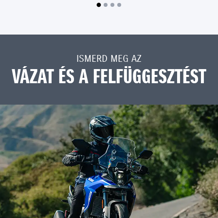
elemzések során határozták meg. A szélzaj, ezáltal a zavaró
hatások csökkentésével minimalizálhatóak a motorosra
ható, fáradtság érzetet okozó tényezők
ISMERD MEG AZ
VÁZAT ÉS A FELFÜGGESZTÉST