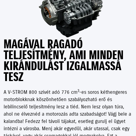
MAGÁVAL RAGADÓ
TELJESÍTMÉNY, AMI MINDEN
KIRÁNDULÁST IZGALMASSÁ
TESZ
3
A V-STROM 800 szívét adó 776 cm
-es soros kéthengeres
motorblokknak köszönhetően szabályozható erő és
lebilincselő teljesítmény lesz a tiéd. Nem lesz olyan túra,
ahol ne élveznéd a motorozás adta szabadságot! Vágj bele a
kalandba! Fedezz fel távoli tájakat, esetleg gurulj el ügyet
intézni a városba. Menj akár egyedül, akár utassal, csak egy
táskával, vagy akár csomagokkal jól megpakolva. Ezt a