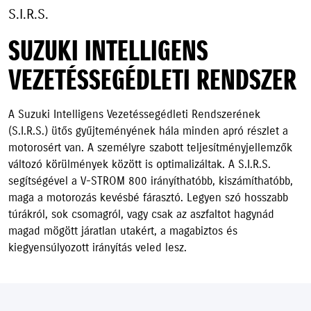
S.I.R.S.
SUZUKI INTELLIGENS
VEZETÉSSEGÉDLETI RENDSZER
A Suzuki Intelligens Vezetéssegédleti Rendszerének
(S.I.R.S.) ütős gyűjteményének hála minden apró részlet a
motorosért van. A személyre szabott teljesítményjellemzők
változó körülmények között is optimalizáltak. A S.I.R.S.
segítségével a V-STROM 800 irányíthatóbb, kiszámíthatóbb,
maga a motorozás kevésbé fárasztó. Legyen szó hosszabb
túrákról, sok csomagról, vagy csak az aszfaltot hagynád
magad mögött járatlan utakért, a magabiztos és
kiegyensúlyozott irányítás veled lesz.