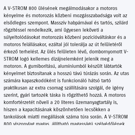
A V-STROM 800 ülésének megálmodásakor a motoros
kényelme és motorozás közbeni mozgásszabadsága volt az
elsődleges szempont. Masszív habpárnával és tartós, szilárd
rögzítéssel rendelkezik, ami ügyesen leköveti a
súlyeltolódásokat motorozás közbeni pozícióváltáskor és a
motoros felállásakor, ezáltal jól tolerálja az út felületéről
érkező terhelést. Az ülés felületen lévő, dombornyomott V-
STROM logó kellemes dizájnelemként jelenik meg a
motoron. A gumiborítású, alumíniumból készült lábtartók
kényelmet biztosítanak a hosszú távú túrázás során. Az utas
számára kapaszkodóként is funkcionáló hátsó tartó
praktikusan az extra csomag szállítására szolgál, de igény
szerint, gyári tartozék táska is rögzíthető hozzá. A motoros
komfortérzetét növeli a 20 literes üzemanyagtartály is,
hiszen a kapacitásának köszönhetően lecsökken a
tankolások miatti megállások száma túra során. A V-STROM
800 viszonylag magas, állítható magasságú szélvédőjének
formáját és méretét széleskörű szélcsatorna-tesztek és