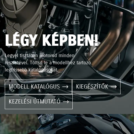
LÉGY KÉPBEN!
Legyél tisztában motorod minden
részletével. Töltsd le a modellhez tartozó
legfrissebb katalógusokat.
MODELL KATALÓGUS
KIEGÉSZÍTŐK
KEZELÉSI ÚTMUTATÓ