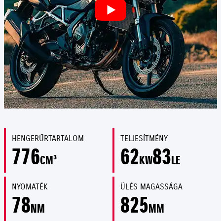
HENGERŰRTARTALOM
TELJESÍTMÉNY
776
62
83
CM³
KW
LE
NYOMATÉK
ÜLÉS MAGASSÁGA
78
825
NM
MM