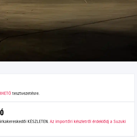
RHETŐ
tesztvezetésre.
IÓ
márkakereskedői KÉSZLETEN.
Az importőri készletről érdeklődj a Suzuki