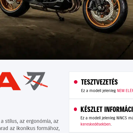
TESZTVEZETÉS
Ez a modell jelenleg
NEM ELÉ
KÉSZLET INFORMÁC
Ez a modell jelenleg NINCS 
a stílus, az ergonómia, az
kereskedésekben
.
marad az ikonikus formához,