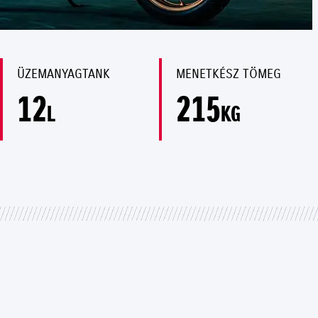
ÜZEMANYAGTANK
MENETKÉSZ TÖMEG
12
215
L
KG