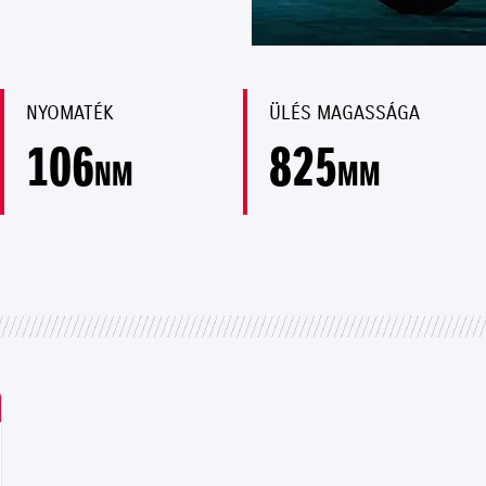
NYOMATÉK
ÜLÉS MAGASSÁGA
106
825
NM
MM