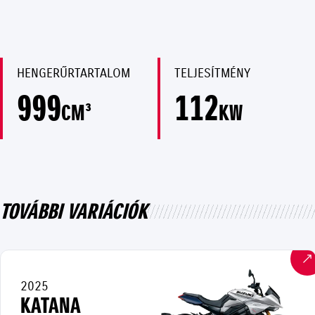
HENGERŰRTARTALOM
TELJESÍTMÉNY
999
112
CM³
KW
TOVÁBBI VARIÁCIÓK
2025
KATANA