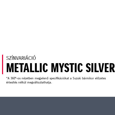
SZÍNVARIÁCIÓ
METALLIC MYSTIC SILVE
*A 360°-os nézetben megjelenő specifikációkat a Suzuki bármikor előzetes
értesítés nélkül megváltoztathatja.