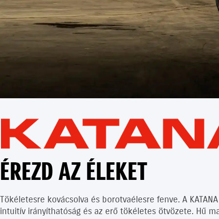
ÉREZD AZ ÉLEKET
Tökéletesre kovácsolva és borotvaélesre fenve. A KATANA 
intuitív irányíthatóság és az erő tökéletes ötvözete. Hű 