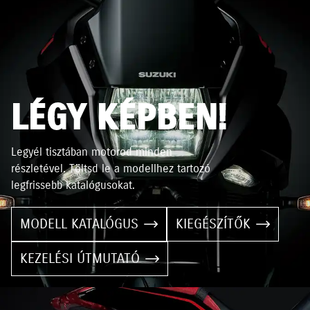
LÉGY KÉPBEN!
Legyél tisztában motorod minden
részletével. Töltsd le a modellhez tartozó
legfrissebb katalógusokat.
MODELL KATALÓGUS
KIEGÉSZÍTŐK
KEZELÉSI ÚTMUTATÓ