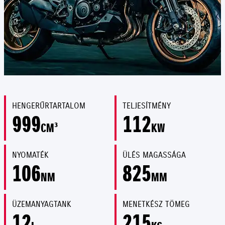
HENGERŰRTARTALOM
TELJESÍTMÉNY
999
112
CM³
KW
NYOMATÉK
ÜLÉS MAGASSÁGA
106
825
NM
MM
ÜZEMANYAGTANK
MENETKÉSZ TÖMEG
12
215