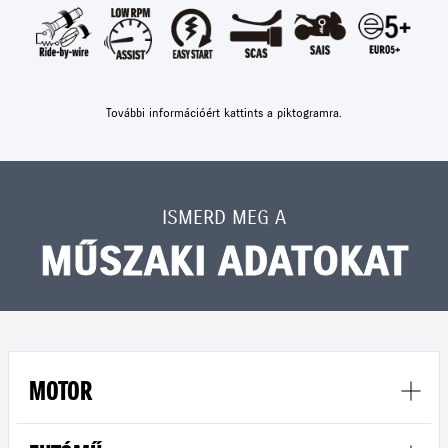
További információért kattints a piktogramra.
ISMERD MEG A
MŰSZAKI ADATOKAT
MOTOR