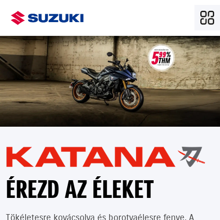
ÉREZD AZ ÉLEKET
Tökéletesre kovácsolva és borotvaélesre fenve. A