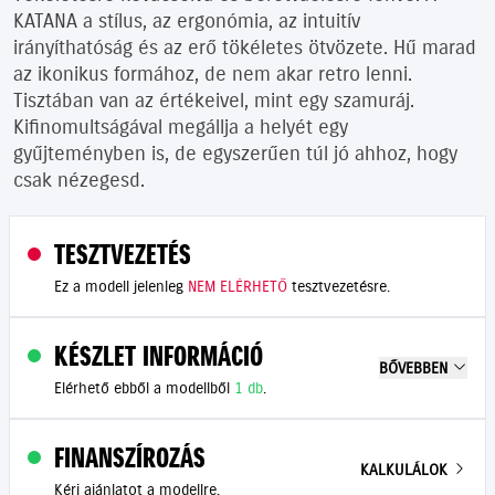
KATANA a stílus, az ergonómia, az intuitív
irányíthatóság és az erő tökéletes ötvözete. Hű marad
az ikonikus formához, de nem akar retro lenni.
Tisztában van az értékeivel, mint egy szamuráj.
Kifinomultságával megállja a helyét egy
gyűjteményben is, de egyszerűen túl jó ahhoz, hogy
csak nézegesd.
TESZTVEZETÉS
Ez a modell jelenleg
NEM ELÉRHETŐ
tesztvezetésre.
KÉSZLET INFORMÁCIÓ
BŐVEBBEN
Elérhető ebből a modellből
1 db
.
FINANSZÍROZÁS
KALKULÁLOK
Kérj ajánlatot a modellre.