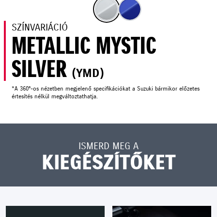
SZÍNVARIÁCIÓ
METALLIC MYSTIC
SILVER
(YMD)
*A 360°-os nézetben megjelenő specifikációkat a Suzuki bármikor előzetes
értesítés nélkül megváltoztathatja.
ISMERD MEG A
KIEGÉSZÍTŐKET