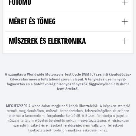
FUTÓMŰ
MÉRET ÉS TÖMEG
MŰSZEREK ÉS ELEKTRONIKA
A számítás a Worldwide Motorcycle Test Cycle (WMTC) szerinti kipufogógáz-
kibocsátás mérési feltételrendszeren alapul. A tényleges üzemanyag-
fogyasztás és a hatótávolság bizonyos tényezők függvényében eltérhet a
fenti értéktől.
MEGJEGYZÉS
A weboldalon megjelenő képek illusztrációk. A képeken szereplő
termék megjelenésében, műszaki berendezésben, felszereltségében és színben
eltérhet a kereskedelmi forgalomba kerülőtől. A Suzuki fenntartja a jogot a
műszaki tartalom előzetes bejelentés nélküli megváltoztatására. A leírásokban
szereplő hibákért és elírásokért felelősséget nem vállalunk. Teljeskörű
tájékoztatásért forduljon márkakereskedéseinkhez.