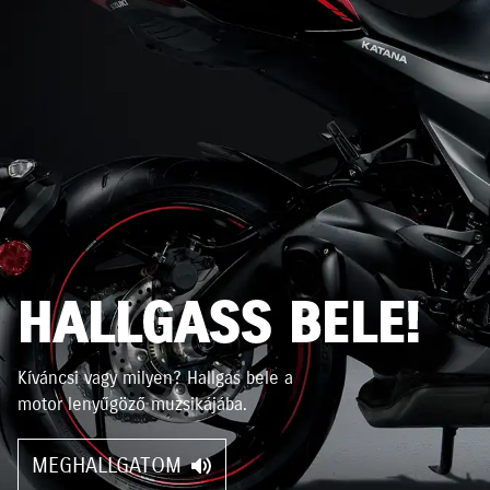
HALLGASS BELE!
Kíváncsi vagy milyen? Hallgas bele a
motor lenyűgöző muzsikájába.
MEGHALLGATOM