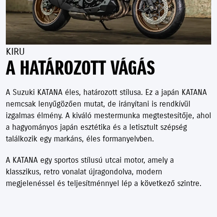
KIRU
A HATÁROZOTT VÁGÁS
A Suzuki KATANA éles, határozott stílusa. Ez a japán KATANA
nemcsak lenyűgözően mutat, de irányítani is rendkívül
izgalmas élmény. A kiváló mestermunka megtestesítője, ahol
a hagyományos japán esztétika és a letisztult szépség
találkozik egy markáns, éles formanyelvben.
A KATANA egy sportos stílusú utcai motor, amely a
klasszikus, retro vonalat újragondolva, modern
megjelenéssel és teljesítménnyel lép a következő szintre.