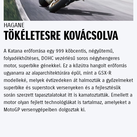
HAGANE
TÖKÉLETESRE KOVÁCSOLVA
A Katana erőforrása egy 999 köbcentis, négyütemű,
folyadékhűtéses, DOHC vezérlésű soros négyhengeres
motor, superbike génekkel. Ez a közútra hangolt erőforrás
ugyanarra az alaparchitektúrára épül, mint a GSX-R
modelleké, melyek évtizedeken át halmozták a győzelmeket
superbike és superstock versenyeken és a fejlesztésük
során szerzett tapasztalatokat itt is kamatoztatták. Emellett a
motor olyan fejlett technológiákat is tartalmaz, amelyeket a
MotoGP versenygépeiben dolgoztak ki.