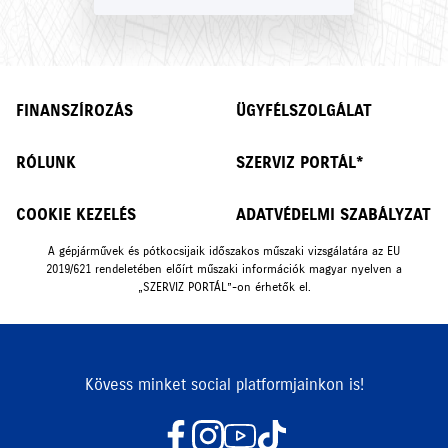
FINANSZÍROZÁS
ÜGYFÉLSZOLGÁLAT
RÓLUNK
SZERVIZ PORTÁL*
COOKIE KEZELÉS
ADATVÉDELMI SZABÁLYZAT
A gépjárművek és pótkocsijaik időszakos műszaki vizsgálatára az EU
2019/621 rendeletében előírt műszaki információk magyar nyelven a
„SZERVIZ PORTÁL”-on érhetők el.
Kövess minket social platformjainkon is!