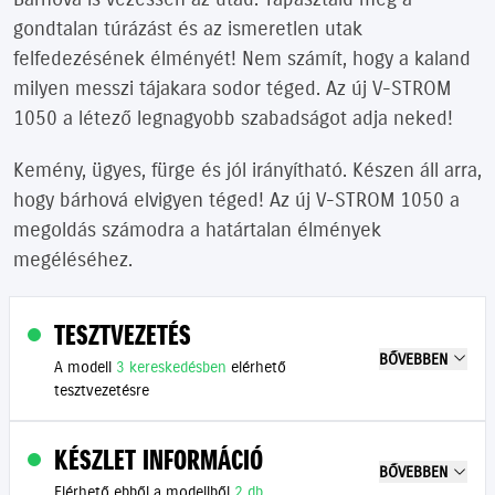
gondtalan túrázást és az ismeretlen utak
felfedezésének élményét! Nem számít, hogy a kaland
milyen messzi tájakara sodor téged. Az új V-STROM
1050 a létező legnagyobb szabadságot adja neked!
Kemény, ügyes, fürge és jól irányítható. Készen áll arra,
hogy bárhová elvigyen téged! Az új V-STROM 1050 a
megoldás számodra a határtalan élmények
megéléséhez.
TESZTVEZETÉS
BŐVEBBEN
A modell
3 kereskedésben
elérhető
tesztvezetésre
KÉSZLET INFORMÁCIÓ
BŐVEBBEN
Elérhető ebből a modellből
2 db
.