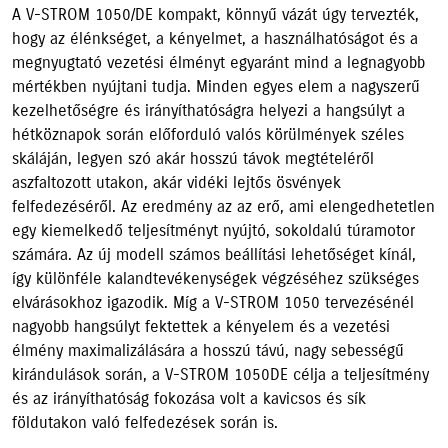
A V-STROM 1050/DE kompakt, könnyű vázát úgy tervezték,
hogy az élénkséget, a kényelmet, a használhatóságot és a
megnyugtató vezetési élményt egyaránt mind a legnagyobb
mértékben nyújtani tudja. Minden egyes elem a nagyszerű
kezelhetőségre és irányíthatóságra helyezi a hangsúlyt a
hétköznapok során előforduló valós körülmények széles
skáláján, legyen szó akár hosszú távok megtételéről
aszfaltozott utakon, akár vidéki lejtős ösvények
felfedezéséről. Az eredmény az az erő, ami elengedhetetlen
egy kiemelkedő teljesítményt nyújtó, sokoldalú túramotor
számára. Az új modell számos beállítási lehetőséget kínál,
így különféle kalandtevékenységek végzéséhez szükséges
elvárásokhoz igazodik. Míg a V-STROM 1050 tervezésénél
nagyobb hangsúlyt fektettek a kényelem és a vezetési
élmény maximalizálására a hosszú távú, nagy sebességű
kirándulások során, a V-STROM 1050DE célja a teljesítmény
és az irányíthatóság fokozása volt a kavicsos és sík
földutakon való felfedezések során is.