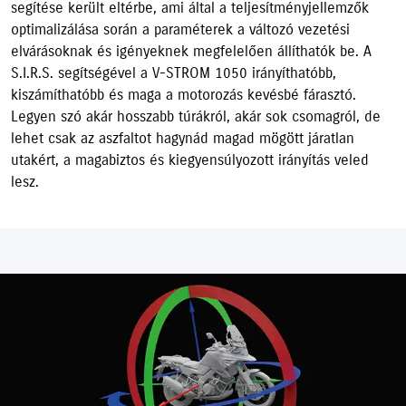
segítése került eltérbe, ami által a teljesítményjellemzők
optimalizálása során a paraméterek a változó vezetési
elvárásoknak és igényeknek megfelelően állíthatók be. A
S.I.R.S. segítségével a V-STROM 1050 irányíthatóbb,
kiszámíthatóbb és maga a motorozás kevésbé fárasztó.
Legyen szó akár hosszabb túrákról, akár sok csomagról, de
lehet csak az aszfaltot hagynád magad mögött járatlan
utakért, a magabiztos és kiegyensúlyozott irányítás veled
lesz.