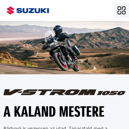
A KALAND MESTERE
Bárhová is vezessen az utad. Tapasztald meg a