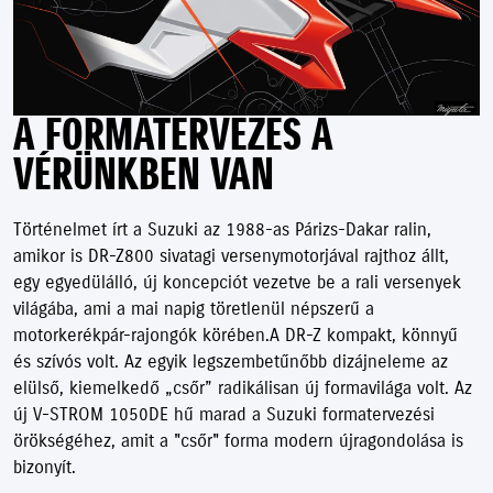
A FORMATERVEZÉS A
VÉRÜNKBEN VAN
Történelmet írt a Suzuki az 1988-as Párizs-Dakar ralin,
amikor is DR-Z800 sivatagi versenymotorjával rajthoz állt,
egy egyedülálló, új koncepciót vezetve be a rali versenyek
világába, ami a mai napig töretlenül népszerű a
motorkerékpár-rajongók körében.A DR-Z kompakt, könnyű
és szívós volt. Az egyik legszembetűnőbb dizájneleme az
elülső, kiemelkedő „csőr” radikálisan új formavilága volt. Az
új V-STROM 1050DE hű marad a Suzuki formatervezési
örökségéhez, amit a "csőr" forma modern újragondolása is
bizonyít.