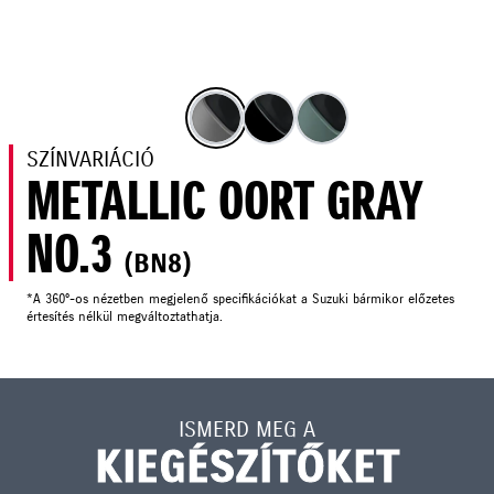
SZÍNVARIÁCIÓ
METALLIC OORT GRAY
NO.3
(BN8)
*A 360°-os nézetben megjelenő specifikációkat a Suzuki bármikor előzetes
értesítés nélkül megváltoztathatja.
ISMERD MEG A
KIEGÉSZÍTŐKET