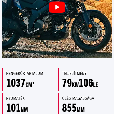
HENGERŰRTARTALOM
TELJESÍTMÉNY
1037
79
106
CM³
KW
LE
NYOMATÉK
ÜLÉS MAGASSÁGA
101
855
NM
MM