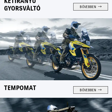
KÉTIRÁNYÚ
GYORSVÁLTÓ
BŐVEBBEN
TEMPOMAT
BŐVEBBEN