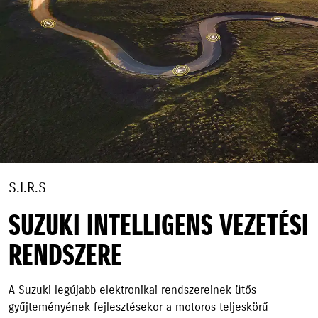
S.I.R.S
SUZUKI INTELLIGENS VEZETÉSI
RENDSZERE
A Suzuki legújabb elektronikai rendszereinek ütős
gyűjteményének fejlesztésekor a motoros teljeskörű