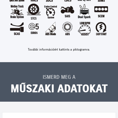
További információért kattints a piktogramra.
ISMERD MEG A
MŰSZAKI ADATOKAT