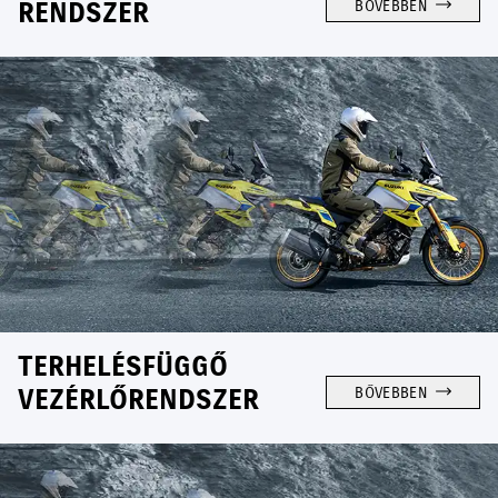
RENDSZER
BŐVEBBEN
TERHELÉSFÜGGŐ
VEZÉRLŐRENDSZER
BŐVEBBEN