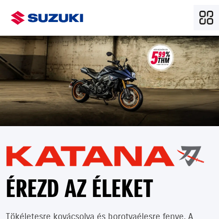
ÉREZD AZ ÉLEKET
Tökéletesre kovácsolva és borotvaélesre fenve. A