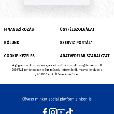
FINANSZÍROZÁS
ÜGYFÉLSZOLGÁLAT
RÓLUNK
SZERVIZ PORTÁL*
COOKIE KEZELÉS
ADATVÉDELMI SZABÁLYZAT
A gépjárművek és pótkocsijaik időszakos műszaki vizsgálatára az EU
2019/621 rendeletében előírt műszaki információk magyar nyelven a
„SZERVIZ PORTÁL”-on érhetők el.
Kövess minket social platformjainkon is!