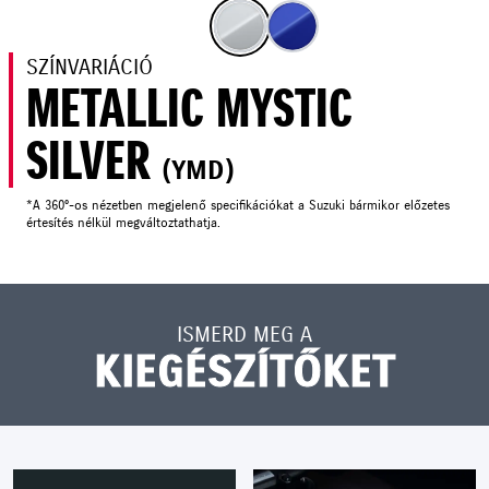
SZÍNVARIÁCIÓ
METALLIC MYSTIC
SILVER
(YMD)
*A 360°-os nézetben megjelenő specifikációkat a Suzuki bármikor előzetes
értesítés nélkül megváltoztathatja.
ISMERD MEG A
KIEGÉSZÍTŐKET