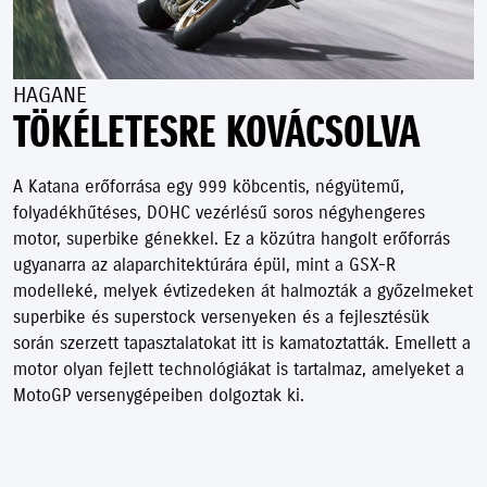
HAGANE
TÖKÉLETESRE KOVÁCSOLVA
A Katana erőforrása egy 999 köbcentis, négyütemű,
folyadékhűtéses, DOHC vezérlésű soros négyhengeres
motor, superbike génekkel. Ez a közútra hangolt erőforrás
ugyanarra az alaparchitektúrára épül, mint a GSX-R
modelleké, melyek évtizedeken át halmozták a győzelmeket
superbike és superstock versenyeken és a fejlesztésük
során szerzett tapasztalatokat itt is kamatoztatták. Emellett a
motor olyan fejlett technológiákat is tartalmaz, amelyeket a
MotoGP versenygépeiben dolgoztak ki.