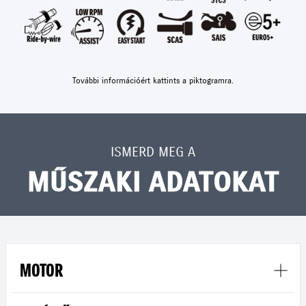
További információért kattints a piktogramra.
ISMERD MEG A
MŰSZAKI ADATOKAT
MOTOR