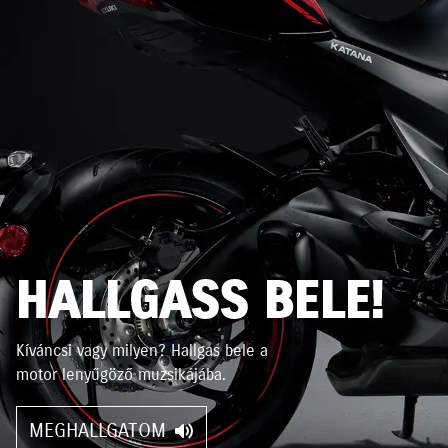
HALLGASS BELE!
Kíváncsi vagy milyen? Hallgas bele a
motor lenyűgöző muzsikájába.
MEGHALLGATOM