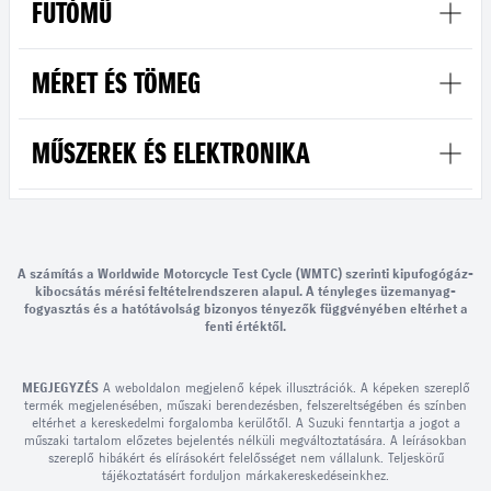
FUTÓMŰ
MÉRET ÉS TÖMEG
MŰSZEREK ÉS ELEKTRONIKA
A számítás a Worldwide Motorcycle Test Cycle (WMTC) szerinti kipufogógáz-
kibocsátás mérési feltételrendszeren alapul. A tényleges üzemanyag-
fogyasztás és a hatótávolság bizonyos tényezők függvényében eltérhet a
fenti értéktől.
MEGJEGYZÉS
A weboldalon megjelenő képek illusztrációk. A képeken szereplő
termék megjelenésében, műszaki berendezésben, felszereltségében és színben
eltérhet a kereskedelmi forgalomba kerülőtől. A Suzuki fenntartja a jogot a
műszaki tartalom előzetes bejelentés nélküli megváltoztatására. A leírásokban
szereplő hibákért és elírásokért felelősséget nem vállalunk. Teljeskörű
tájékoztatásért forduljon márkakereskedéseinkhez.