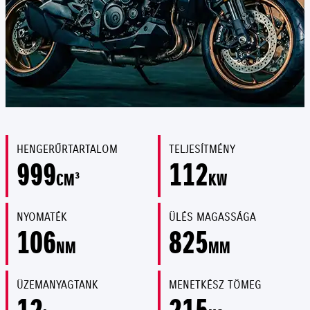
HENGERŰRTARTALOM
TELJESÍTMÉNY
999
112
CM³
KW
NYOMATÉK
ÜLÉS MAGASSÁGA
106
825
NM
MM
ÜZEMANYAGTANK
MENETKÉSZ TÖMEG
12
215