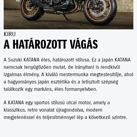
KIRU
A HATÁROZOTT VÁGÁS
A Suzuki KATANA éles, határozott stílusa. Ez a japán KATANA
nemcsak lenyűgözően mutat, de irányítani is rendkívül
izgalmas élmény. A kiváló mestermunka megtestesítője, ahol
a hagyományos japán esztétika és a letisztult szépség
találkozik egy markáns, éles formanyelvben.
A KATANA egy sportos stílusú utcai motor, amely a
klasszikus, retro vonalat újragondolva, modern
megjelenéssel és teljesítménnyel lép a következő szintre.