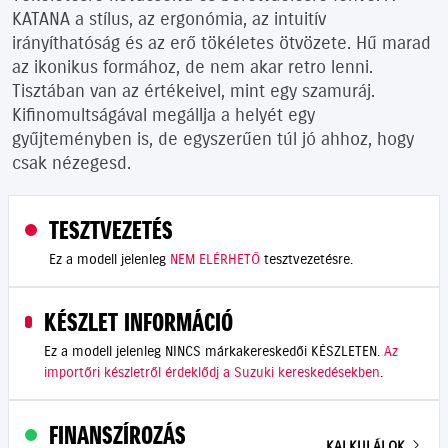
KATANA a stílus, az ergonómia, az intuitív
irányíthatóság és az erő tökéletes ötvözete. Hű marad
az ikonikus formához, de nem akar retro lenni.
Tisztában van az értékeivel, mint egy szamuráj.
Kifinomultságával megállja a helyét egy
gyűjteményben is, de egyszerűen túl jó ahhoz, hogy
csak nézegesd.
TESZTVEZETÉS
Ez a modell jelenleg
NEM ELÉRHETŐ
tesztvezetésre.
KÉSZLET INFORMÁCIÓ
Ez a modell jelenleg NINCS márkakereskedői KÉSZLETEN.
Az
importőri készletről érdeklődj a Suzuki kereskedésekben
.
FINANSZÍROZÁS
KALKULÁLOK