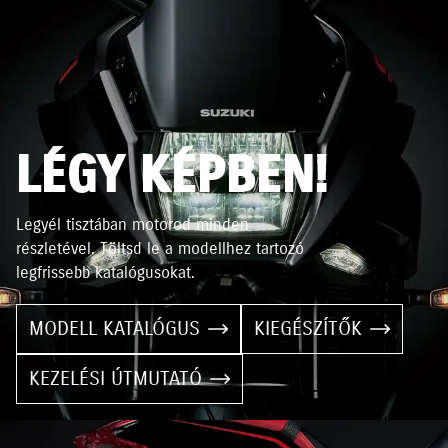
LÉGY KÉPBEN!
Legyél tisztában motorod minden
részletével. Töltsd le a modellhez tartozó
legfrissebb katalógusokat.
MODELL KATALÓGUS
KIEGÉSZÍTŐK
KEZELÉSI ÚTMUTATÓ