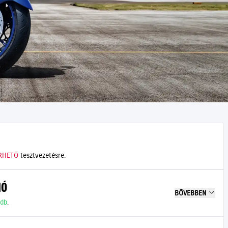
RHETŐ
tesztvezetésre.
IÓ
BŐVEBBEN
 db
.