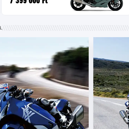
7 399 000 Ft
ő.