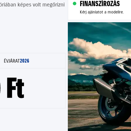
FINANSZÍROZÁS
góriában képes volt megőrizni
Kérj ajánlatot a modellre.
2026
ÉVJÁRAT
 Ft