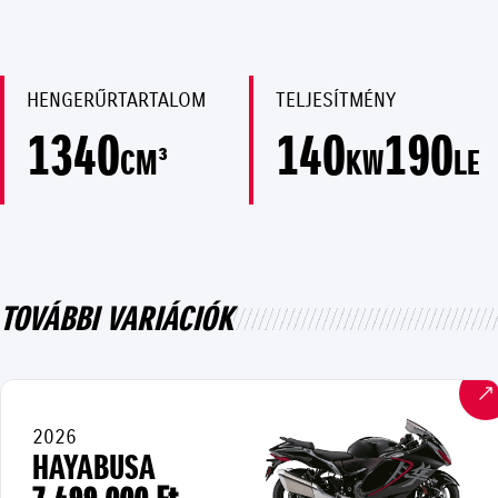
HENGERŰRTARTALOM
TELJESÍTMÉNY
1340
140
190
CM³
KW
LE
TOVÁBBI VARIÁCIÓK
2026
HAYABUSA