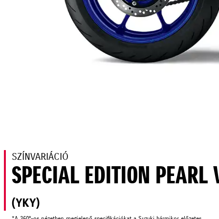
SZÍNVARIÁCIÓ
SPECIAL EDITION PEARL 
(YKY)
*A 360°-os nézetben megjelenő specifikációkat a Suzuki bármikor előzetes