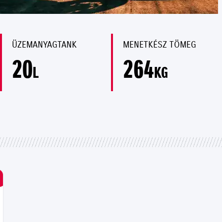
ÜZEMANYAGTANK
MENETKÉSZ TÖMEG
20
264
L
KG