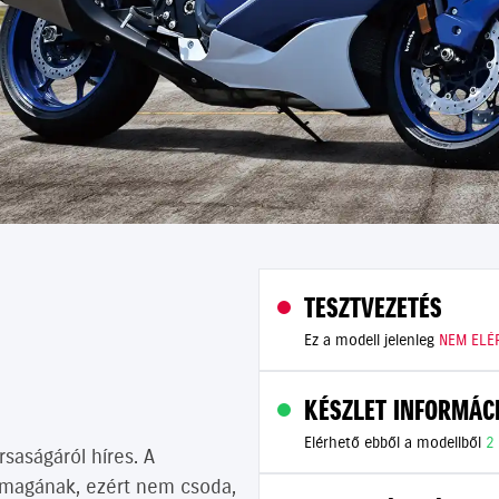
TESZTVEZETÉS
Ez a modell jelenleg
NEM ELÉ
KÉSZLET INFORMÁC
Elérhető ebből a modellből
2
saságáról híres. A
t magának, ezért nem csoda,