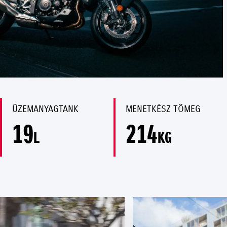
ÜZEMANYAGTANK
MENETKÉSZ TÖMEG
19
214
L
KG