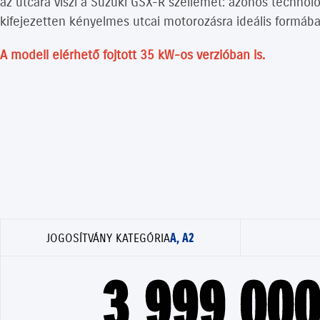
az utcára viszi a Suzuki GSX-R szellemét: azonos technológ
kifejezetten kényelmes utcai motorozásra ideális formába
A modell elérhető fojtott 35 kW-os verzióban is.
A, A2
JOGOSÍTVÁNY KATEGÓRIA
3 999 000