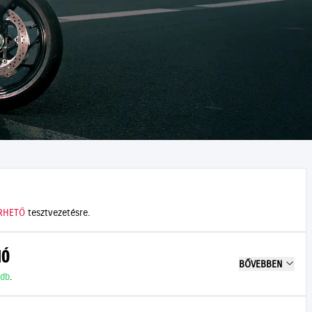
RHETŐ
tesztvezetésre.
IÓ
BŐVEBBEN
 db
.