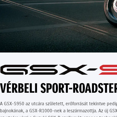
VÉRBELI SPORT-ROADSTE
A GSX-S950 az utcára született, erőforrását tekintve ped
bajnokának, a GSX-R1000-nek a leszármazottja. Az új GSX