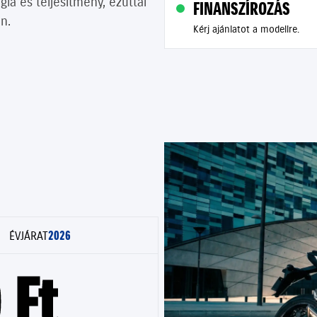
ia és teljesítmény, ezúttal
FINANSZÍROZÁS
n.
Kérj ajánlatot a modellre.
2026
ÉVJÁRAT
 Ft