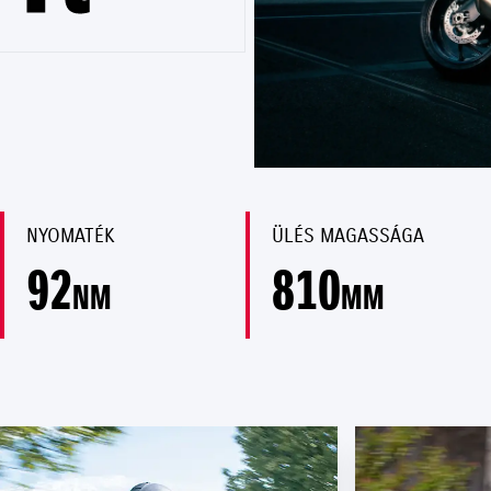
NYOMATÉK
ÜLÉS MAGASSÁGA
92
810
NM
MM