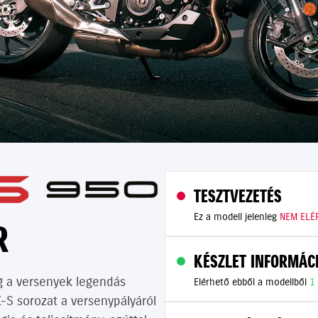
TESZTVEZETÉS
Ez a modell jelenleg
NEM ELÉ
R
KÉSZLET INFORMÁC
ig a versenyek legendás
Elérhető ebből a modellből
1
-S sorozat a versenypályáról