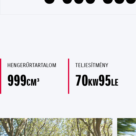
HENGERŰRTARTALOM
TELJESÍTMÉNY
999
70
95
CM³
KW
LE