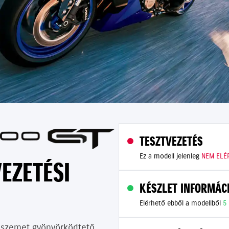
TESZTVEZETÉS
Ez a modell jelenleg
NEM ELÉ
EZETÉSI
KÉSZLET INFORMÁC
Elérhető ebből a modellből
5
 a szemet gyönyörködtető