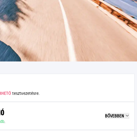
RHETŐ
tesztvezetésre.
IÓ
BŐVEBBEN
 db
.