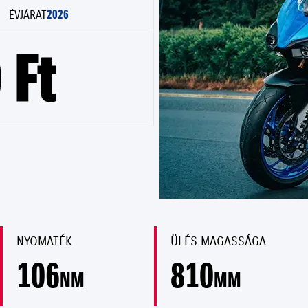
2026
ÉVJÁRAT
 Ft
NYOMATÉK
ÜLÉS MAGASSÁGA
106
810
NM
MM