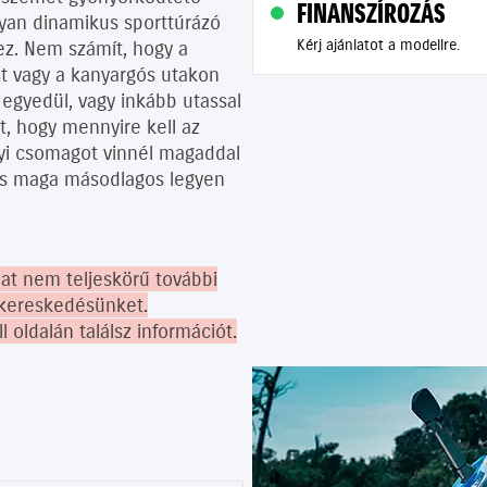
FINANSZÍROZÁS
olyan dinamikus sporttúrázó
Kérj ajánlatot a modellre.
ez. Nem számít, hogy a
t vagy a kanyargós utakon
egyedül, vagy inkább utassal
, hogy mennyire kell az
yi csomagot vinnél magaddal
más maga másodlagos legyen
lat nem teljeskörű további
akereskedésünket.
oldalán találsz információt.