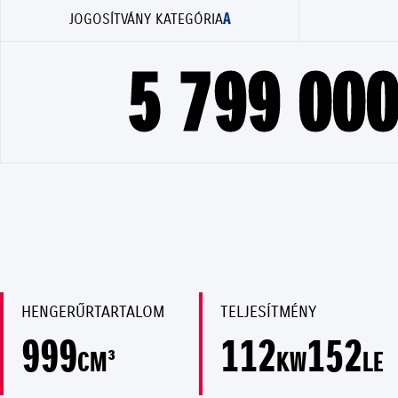
A
JOGOSÍTVÁNY KATEGÓRIA
5 799 000
HENGERŰRTARTALOM
TELJESÍTMÉNY
999
112
152
CM³
KW
LE