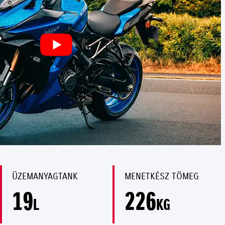
ÜZEMANYAGTANK
MENETKÉSZ TÖMEG
19
226
L
KG