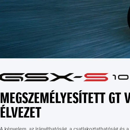
MEGSZEMÉLYESÍTETT GT V
ÉLVEZET
A kényelem, az irányíthatóság, a csatlakoztathatóság és