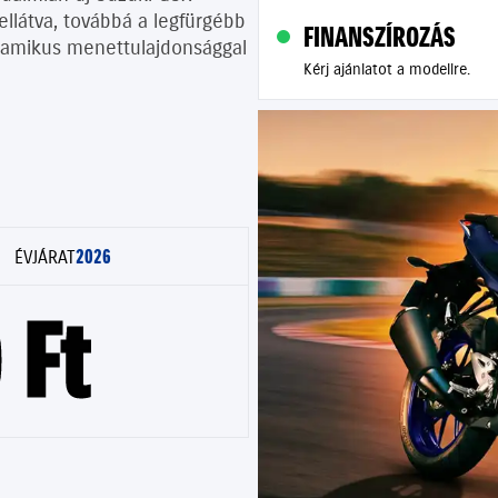
 ellátva, továbbá a legfürgébb
FINANSZÍROZÁS
namikus menettulajdonsággal
Kérj ajánlatot a modellre.
2026
ÉVJÁRAT
 Ft