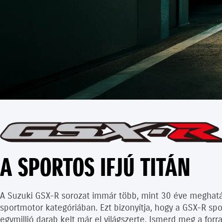
A SPORTOS IFJÚ TITÁN
A Suzuki GSX-R sorozat immár több, mint 30 éve meghatá
sportmotor kategóriában. Ezt bizonyítja, hogy a GSX-R sp
egymillió darab kelt már el világszerte. Ismerd meg a for