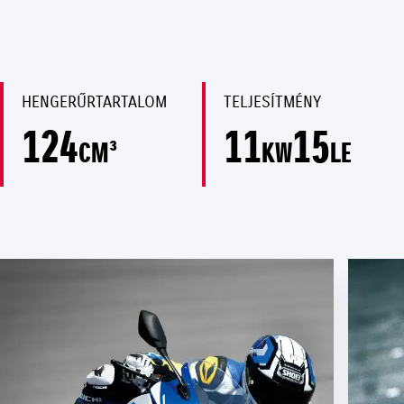
HENGERŰRTARTALOM
TELJESÍTMÉNY
124
11
15
CM³
KW
LE