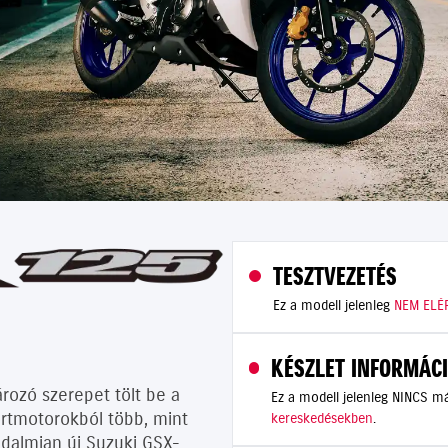
TESZTVEZETÉS
Ez a modell jelenleg
NEM ELÉ
KÉSZLET INFORMÁC
rozó szerepet tölt be a
Ez a modell jelenleg NINCS 
ortmotorokból több, mint
kereskedésekben
.
radalmian új Suzuki GSX-