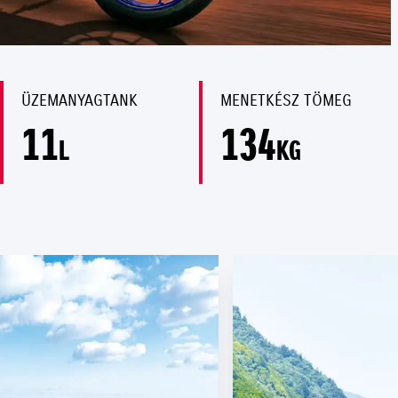
ÜZEMANYAGTANK
MENETKÉSZ TÖMEG
11
134
L
KG