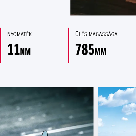
NYOMATÉK
ÜLÉS MAGASSÁGA
11
785
NM
MM