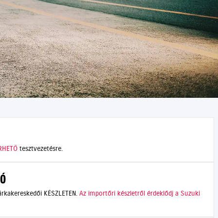
RHETŐ
tesztvezetésre.
IÓ
márkakereskedői KÉSZLETEN.
Az importőri készletről érdeklődj a Suzuki