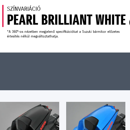
SZÍNVARIÁCIÓ
PEARL BRILLIANT WHITE
*A 360°-os nézetben megjelenő specifikációkat a Suzuki bármikor előzetes
értesítés nélkül megváltoztathatja.