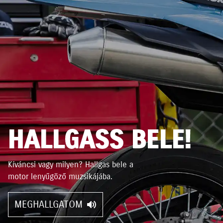
HALLGASS BELE!
Kíváncsi vagy milyen? Hallgas bele a
motor lenyűgöző muzsikájába.
MEGHALLGATOM