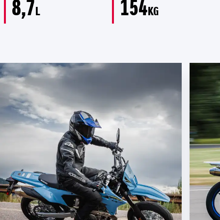
8,7
154
L
KG