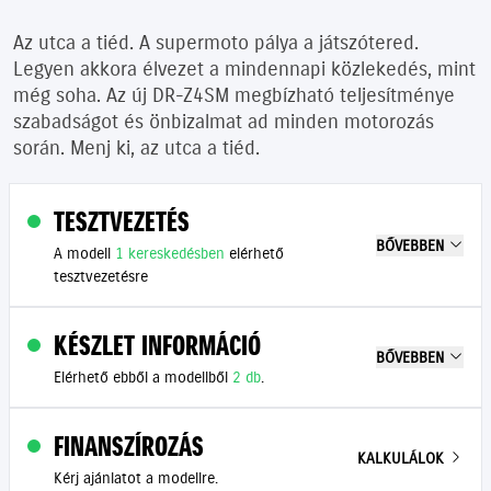
Az utca a tiéd. A supermoto pálya a játszótered.
Legyen akkora élvezet a mindennapi közlekedés, mint
még soha. Az új DR-Z4SM megbízható teljesítménye
szabadságot és önbizalmat ad minden motorozás
során. Menj ki, az utca a tiéd.
TESZTVEZETÉS
BŐVEBBEN
A modell
1 kereskedésben
elérhető
tesztvezetésre
KÉSZLET INFORMÁCIÓ
BŐVEBBEN
Elérhető ebből a modellből
2 db
.
FINANSZÍROZÁS
KALKULÁLOK
Kérj ajánlatot a modellre.