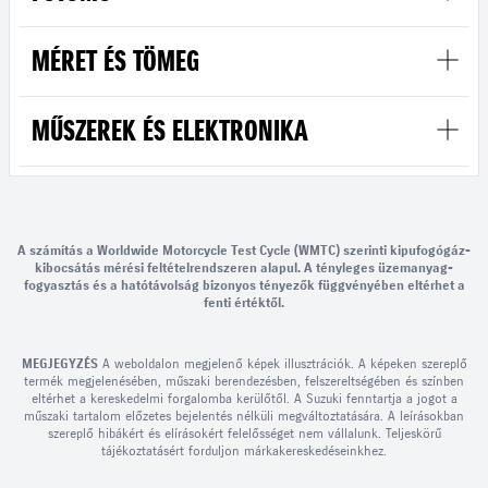
MÉRET ÉS TÖMEG
MŰSZEREK ÉS ELEKTRONIKA
A számítás a Worldwide Motorcycle Test Cycle (WMTC) szerinti kipufogógáz-
kibocsátás mérési feltételrendszeren alapul. A tényleges üzemanyag-
fogyasztás és a hatótávolság bizonyos tényezők függvényében eltérhet a
fenti értéktől.
MEGJEGYZÉS
A weboldalon megjelenő képek illusztrációk. A képeken szereplő
termék megjelenésében, műszaki berendezésben, felszereltségében és színben
eltérhet a kereskedelmi forgalomba kerülőtől. A Suzuki fenntartja a jogot a
műszaki tartalom előzetes bejelentés nélküli megváltoztatására. A leírásokban
szereplő hibákért és elírásokért felelősséget nem vállalunk. Teljeskörű
tájékoztatásért forduljon márkakereskedéseinkhez.