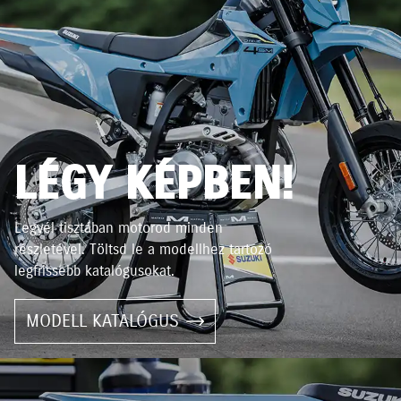
LÉGY KÉPBEN!
Legyél tisztában motorod minden
részletével. Töltsd le a modellhez tartozó
legfrissebb katalógusokat.
MODELL KATALÓGUS