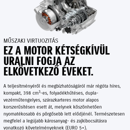
MŰSZAKI VIRTUOZITÁS
EZ A MOTOR KÉTSÉGKÍVÜL
URALNI FOGJA AZ
ELKÖVETKEZŐ ÉVEKET.
A teljesítményéről és megbízhatóságáról már régóta híres,
3
kompakt, 398 cm
-es, folyadékhűtéses, dupla-
vezérműtengelyes, szárazkarteres motor alapos
korszerűsítésen esett át, melynek köszönhetően
nyomatékosabb és pörgősebb lett elődjénél. Természetesen
megfelel a legújabb károsanyag- és zajkibocsátásra
vonatkozó követelményeknek (EURO 5+).