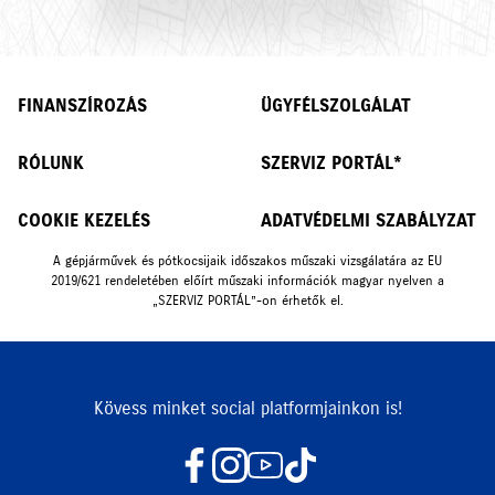
FINANSZÍROZÁS
ÜGYFÉLSZOLGÁLAT
RÓLUNK
SZERVIZ PORTÁL*
COOKIE KEZELÉS
ADATVÉDELMI SZABÁLYZAT
A gépjárművek és pótkocsijaik időszakos műszaki vizsgálatára az EU
2019/621 rendeletében előírt műszaki információk magyar nyelven a
„SZERVIZ PORTÁL”-on érhetők el.
Kövess minket social platformjainkon is!