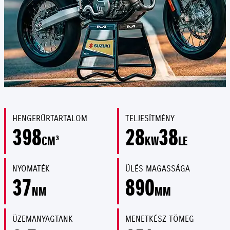
HENGERŰRTARTALOM
TELJESÍTMÉNY
398
28
38
CM³
KW
LE
NYOMATÉK
ÜLÉS MAGASSÁGA
37
890
NM
MM
ÜZEMANYAGTANK
MENETKÉSZ TÖMEG