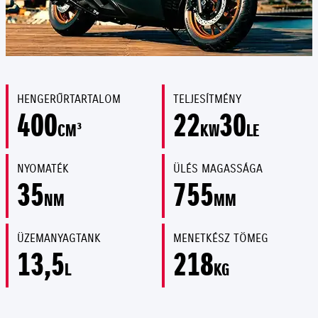
HENGERŰRTARTALOM
TELJESÍTMÉNY
400
22
30
CM³
KW
LE
NYOMATÉK
ÜLÉS MAGASSÁGA
35
755
NM
MM
ÜZEMANYAGTANK
MENETKÉSZ TÖMEG
13,5
218
L
KG