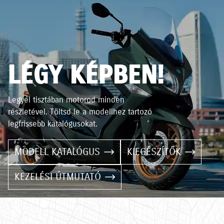
LÉGY KÉPBEN!
Legyél tisztában motorod minden
részletével. Töltsd le a modellhez tartozó
legfrissebb katalógusokat.
MODELL KATALÓGUS
KIEGÉSZÍTŐK
KEZELÉSI ÚTMUTATÓ