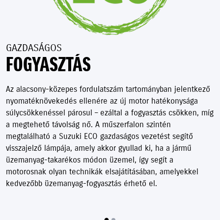
GAZDASÁGOS
FOGYASZTÁS
Az alacsony-közepes fordulatszám tartományban jelentkező
nyomatéknövekedés ellenére az új motor hatékonysága
súlycsökkenéssel párosul – ezáltal a fogyasztás csökken, míg
a megtehető távolság nő. A műszerfalon szintén
megtalálható a Suzuki ECO gazdaságos vezetést segítő
visszajelző lámpája, amely akkor gyullad ki, ha a jármű
üzemanyag-takarékos módon üzemel, így segít a
motorosnak olyan technikák elsajátításában, amelyekkel
kedvezőbb üzemanyag-fogyasztás érhető el.