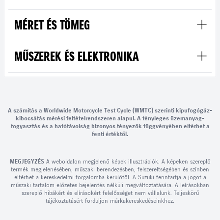
MÉRET ÉS TÖMEG
MŰSZEREK ÉS ELEKTRONIKA
A számítás a Worldwide Motorcycle Test Cycle (WMTC) szerinti kipufogógáz-
kibocsátás mérési feltételrendszeren alapul. A tényleges üzemanyag-
fogyasztás és a hatótávolság bizonyos tényezők függvényében eltérhet a
fenti értéktől.
MEGJEGYZÉS
A weboldalon megjelenő képek illusztrációk. A képeken szereplő
termék megjelenésében, műszaki berendezésben, felszereltségében és színben
eltérhet a kereskedelmi forgalomba kerülőtől. A Suzuki fenntartja a jogot a
műszaki tartalom előzetes bejelentés nélküli megváltoztatására. A leírásokban
szereplő hibákért és elírásokért felelősséget nem vállalunk. Teljeskörű
tájékoztatásért forduljon márkakereskedéseinkhez.