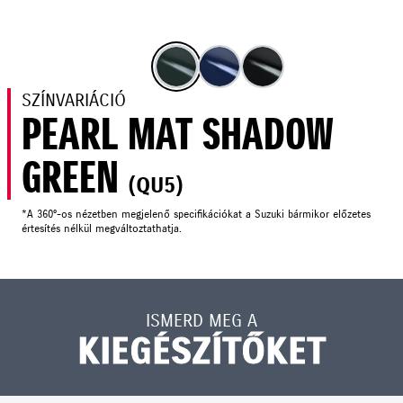
SZÍNVARIÁCIÓ
PEARL MAT SHADOW
GREEN
(QU5)
*A 360°-os nézetben megjelenő specifikációkat a Suzuki bármikor előzetes
értesítés nélkül megváltoztathatja.
ISMERD MEG A
KIEGÉSZÍTŐKET