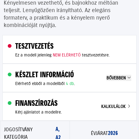
Kényelmesen vezethető, és bajnokhoz méltóan
teljesít. Lenyűgözően irányítható. Az elegáns
formaterv, a praktikum és a kényelem nyerő
kombinációját nyújtja.
TESZTVEZETÉS
Ez a modell jelenleg
NEM ELÉRHETŐ
tesztvezetésre.
KÉSZLET INFORMÁCIÓ
BŐVEBBEN
Elérhető ebből a modellből
4 db
.
FINANSZÍROZÁS
KALKULÁLOK
Kérj ajánlatot a modellre.
A,
JOGOSÍTVÁNY
2026
ÉVJÁRAT
KATEGÓRIA
A2