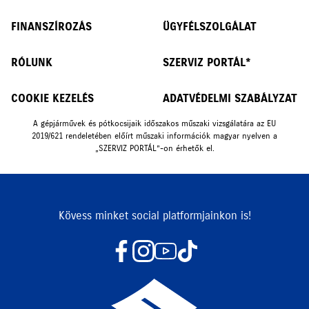
FINANSZÍROZÁS
ÜGYFÉLSZOLGÁLAT
RÓLUNK
SZERVIZ PORTÁL*
COOKIE KEZELÉS
ADATVÉDELMI SZABÁLYZAT
A gépjárművek és pótkocsijaik időszakos műszaki vizsgálatára az EU
2019/621 rendeletében előírt műszaki információk magyar nyelven a
„SZERVIZ PORTÁL”-on érhetők el.
Kövess minket social platformjainkon is!