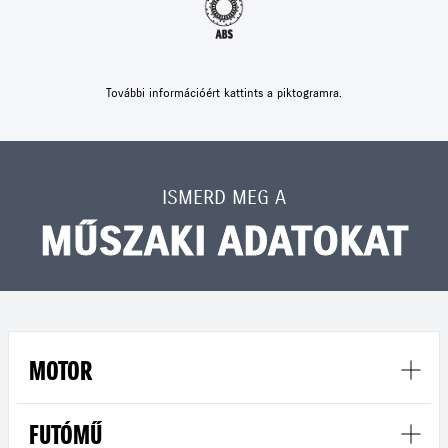
További információért kattints a piktogramra.
ISMERD MEG A
MŰSZAKI ADATOKAT
MOTOR
FUTÓMŰ