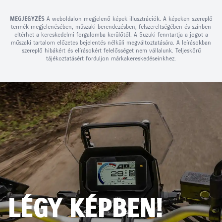
MEGJEGYZÉS
A weboldalon megjelenő képek illusztrációk. A képeken szereplő
termék megjelenésében, műszaki berendezésben, felszereltségében és színben
eltérhet a kereskedelmi forgalomba kerülőtől. A Suzuki fenntartja a jogot a
műszaki tartalom előzetes bejelentés nélküli megváltoztatására. A leírásokban
szereplő hibákért és elírásokért felelősséget nem vállalunk. Teljeskörű
tájékoztatásért forduljon márkakereskedéseinkhez.
LÉGY KÉPBEN!