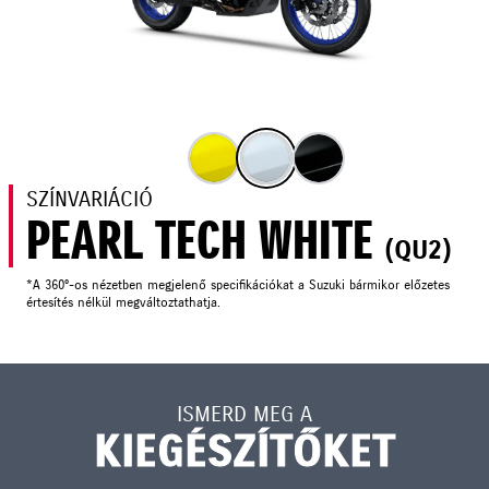
SZÍNVARIÁCIÓ
PEARL TECH WHITE
(QU2)
*A 360°-os nézetben megjelenő specifikációkat a Suzuki bármikor előzetes
értesítés nélkül megváltoztathatja.
ISMERD MEG A
KIEGÉSZÍTŐKET