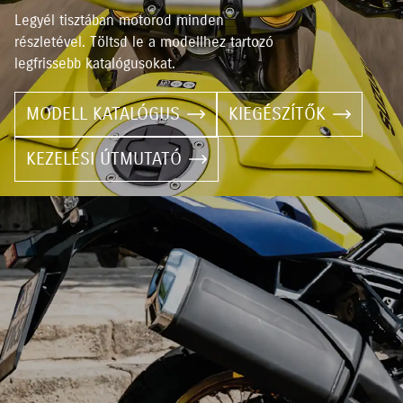
Legyél tisztában motorod minden
részletével. Töltsd le a modellhez tartozó
legfrissebb katalógusokat.
MODELL KATALÓGUS
KIEGÉSZÍTŐK
KEZELÉSI ÚTMUTATÓ