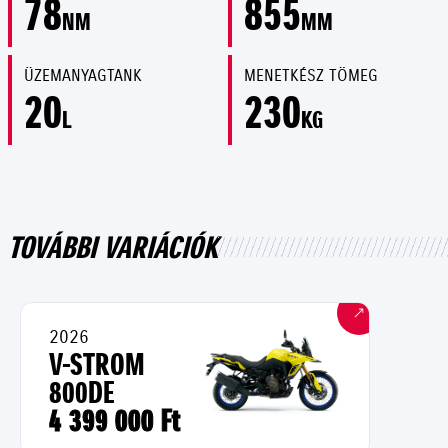
78
855
NM
MM
ÜZEMANYAGTANK
MENETKÉSZ TÖMEG
20
230
L
KG
TOVÁBBI VARIÁCIÓK
2026
V-STROM
800DE
4 399 000 Ft