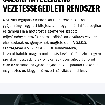
VEZETÉSSEGÉDLETI RENDSZER
A Suzuki legújabb elektronikai rendszereinek ütős
gyűjteménye úgy lett kifejlesztve, hogy minél inkább segítse
és támogassa a motorost a személyre szabott
teljesítményjellemzők optimalizálásában a változó vezetési
elvárásoknak és igényeknek megfelelően. A S.I.R.S.
segítségével a V-STROM 800DE irányíthatóbb,
kiszámíthatóbb, maga a motorozás kevésbé fárasztó. Legyen
szó akár hosszabb túrákról, akár sok csomagról, de lehet
csak az aszfaltot hagynád magad mögött járatlan utakért, a
magabiztos és kiegyensúlyozott irányítás veled lesz.