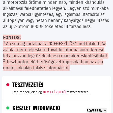
a motorozás öröme minden nap, minden kirándulás
alkalmával feledhetetlen legyen. Legyen szó munkába
ingázás, városi ügyintézés, egy izgalmas utazásról az
autópályán vagy netán néhány kanyargós hegyi utazás
az új V-Strom 800DE tökéletes útitársad lesz.
FONTOS:
1
A csomag tartalmát a ’KIEGÉSZÍTŐK”-nél találod. Az
ajánlat nem teljeskörű további információért keresd
fel a hozzád legközelebb eső márkakereskedésünket.
2
Tesztmotor elérhetőségével kapcsolatban az alap
modell oldalán találsz információt.
TESZTVEZETÉS
Ez a modell jelenleg
NEM ELÉRHETŐ
tesztvezetésre.
KÉSZLET INFORMÁCIÓ
BŐVEBBEN