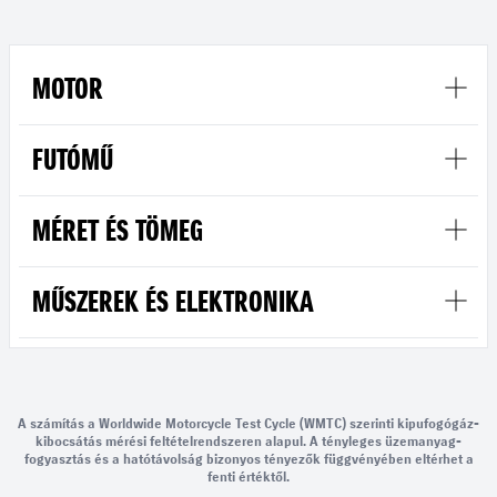
MOTOR
FUTÓMŰ
MÉRET ÉS TÖMEG
MŰSZEREK ÉS ELEKTRONIKA
A számítás a Worldwide Motorcycle Test Cycle (WMTC) szerinti kipufogógáz-
kibocsátás mérési feltételrendszeren alapul. A tényleges üzemanyag-
fogyasztás és a hatótávolság bizonyos tényezők függvényében eltérhet a
fenti értéktől.