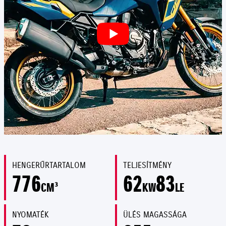
HENGERŰRTARTALOM
TELJESÍTMÉNY
776
62
83
CM³
KW
LE
NYOMATÉK
ÜLÉS MAGASSÁGA