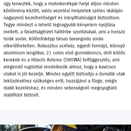
úgy tervezték, hogy a motorkerékpár helyt álljon minden
körülmény között, valós vezetési helyzetek széles skáláján
nagyszerű kezelhetőséget és irányíthatóságot biztosítson.
Tegye mindezt a lehető legnagyobb kényelem nyújtása
mellett, a fáradtságérzet háttérbe szorításával, ami a hosszú
túrák során, különösképp társas barangolás során
elkerülhetetlen. Robusztus acélváz, egyedi formájú, könnyű
alumínium lengőkar, 21 colos első gumiabroncs, drót küllős
kerekek és a Hitachi Astemo (SHOWA) felfüggesztés, ami
elegendő rugóúttal rendelkezik ahhoz, hogy a kavicsos
utakat is jól kezelje. Mindez együtt biztosítja a durvább utak
leküzdéséhez szükséges erőt, hozzájárul a fürge, mégis
stabil kezeléshez, és minden sebességnél megnyugtató
stabilitást biztosít.