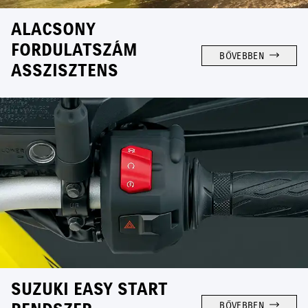
ALACSONY
FORDULATSZÁM
BŐVEBBEN
ASSZISZTENS
SUZUKI EASY START
BŐVEBBEN