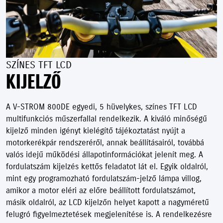
SZÍNES TFT LCD
KIJELZŐ
A V-STROM 800DE egyedi, 5 hüvelykes, színes TFT LCD
multifunkciós műszerfallal rendelkezik. A kiváló minőségű
kijelző minden igényt kielégítő tájékoztatást nyújt a
motorkerékpár rendszeréről, annak beállításairól, továbbá
valós idejű működési állapotinformációkat jelenít meg. A
fordulatszám kijelzés kettős feladatot lát el. Egyik oldalról,
mint egy programozható fordulatszám-jelző lámpa villog,
amikor a motor eléri az előre beállított fordulatszámot,
másik oldalról, az LCD kijelzőn helyet kapott a nagyméretű
felugró figyelmeztetések megjelenítése is. A rendelkezésre