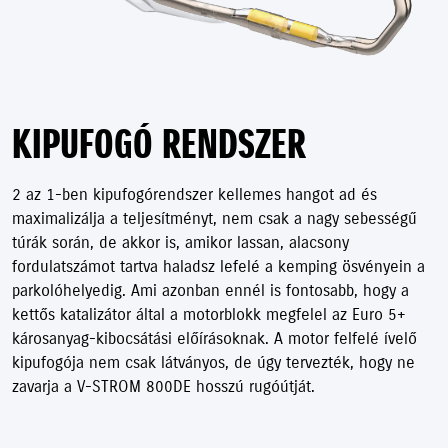
KIPUFOGÓ RENDSZER
2 az 1-ben kipufogórendszer kellemes hangot ad és
maximalizálja a teljesítményt, nem csak a nagy sebességű
túrák során, de akkor is, amikor lassan, alacsony
fordulatszámot tartva haladsz lefelé a kemping ösvényein a
parkolóhelyedig. Ami azonban ennél is fontosabb, hogy a
kettős katalizátor által a motorblokk megfelel az Euro 5+
károsanyag-kibocsátási előírásoknak. A motor felfelé ívelő
kipufogója nem csak látványos, de úgy tervezték, hogy ne
zavarja a V-STROM 800DE hosszú rugóútját.