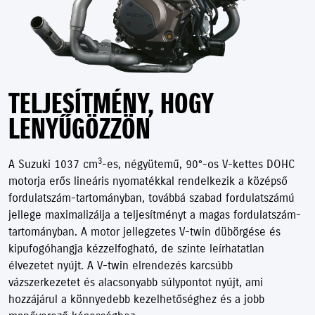
TELJESÍTMÉNY, HOGY
LENYŰGÖZZÖN
3
A Suzuki 1037 cm
-es, négyütemű, 90°-os V-kettes DOHC
motorja erős lineáris nyomatékkal rendelkezik a középső
fordulatszám-tartományban, továbbá szabad fordulatszámú
jellege maximalizálja a teljesítményt a magas fordulatszám-
tartományban. A motor jellegzetes V-twin dübörgése és
kipufogóhangja kézzelfogható, de szinte leírhatatlan
élvezetet nyújt. A V-twin elrendezés karcsúbb
vázszerkezetet és alacsonyabb súlypontot nyújt, ami
hozzájárul a könnyedebb kezelhetőséghez és a jobb