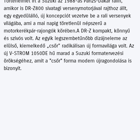
Történelmet írt a Suzuki az 1988-as Párizs-Dakar ralin,
amikor is DR-Z800 sivatagi versenymotorjával rajthoz állt,
egy egyedülálló, új koncepciót vezetve be a rali versenyek
világába, ami a mai napig töretlenül népszerű a
motorkerékpár-rajongók körében.A DR-Z kompakt, könnyű
és szívós volt. Az egyik legszembetűnőbb dizájneleme az
elülső, kiemelkedő „csőr” radikálisan új formavilága volt. Az
új V-STROM 1050DE hű marad a Suzuki formatervezési
örökségéhez, amit a "csőr" forma modern újragondolása is
bizonyít.