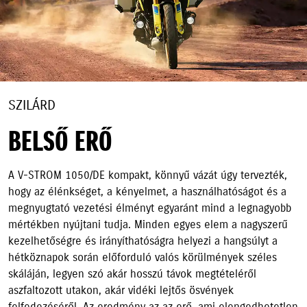
SZILÁRD
BELSŐ ERŐ
A V-STROM 1050/DE kompakt, könnyű vázát úgy tervezték,
hogy az élénkséget, a kényelmet, a használhatóságot és a
megnyugtató vezetési élményt egyaránt mind a legnagyobb
mértékben nyújtani tudja. Minden egyes elem a nagyszerű
kezelhetőségre és irányíthatóságra helyezi a hangsúlyt a
hétköznapok során előforduló valós körülmények széles
skáláján, legyen szó akár hosszú távok megtételéről
aszfaltozott utakon, akár vidéki lejtős ösvények
felfedezéséről. Az eredmény az az erő, ami elengedhetetlen