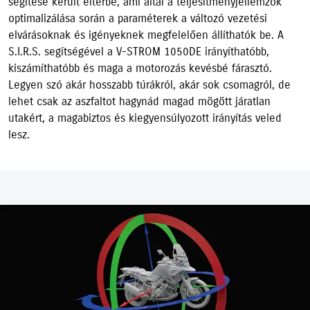
segítése került eltérbe, ami által a teljesítményjellemzők
optimalizálása során a paraméterek a változó vezetési
elvárásoknak és igényeknek megfelelően állíthatók be. A
S.I.R.S. segítségével a V-STROM 1050DE irányíthatóbb,
kiszámíthatóbb és maga a motorozás kevésbé fárasztó.
Legyen szó akár hosszabb túrákról, akár sok csomagról, de
lehet csak az aszfaltot hagynád magad mögött járatlan
utakért, a magabiztos és kiegyensúlyozott irányítás veled
lesz.