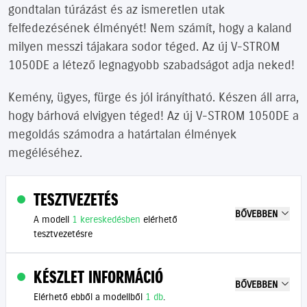
gondtalan túrázást és az ismeretlen utak
felfedezésének élményét! Nem számít, hogy a kaland
milyen messzi tájakara sodor téged. Az új V-STROM
1050DE a létező legnagyobb szabadságot adja neked!
Kemény, ügyes, fürge és jól irányítható. Készen áll arra,
hogy bárhová elvigyen téged! Az új V-STROM 1050DE a
megoldás számodra a határtalan élmények
megéléséhez.
TESZTVEZETÉS
BŐVEBBEN
A modell
1 kereskedésben
elérhető
tesztvezetésre
KÉSZLET INFORMÁCIÓ
BŐVEBBEN
Elérhető ebből a modellből
1 db
.