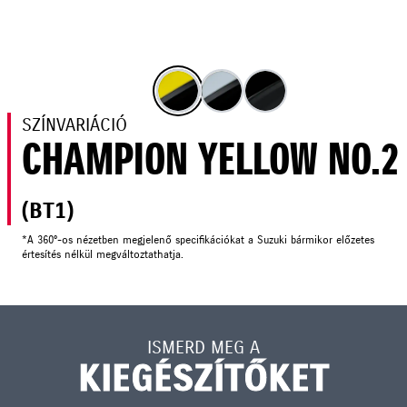
SZÍNVARIÁCIÓ
CHAMPION YELLOW NO.2
(BT1)
*A 360°-os nézetben megjelenő specifikációkat a Suzuki bármikor előzetes
értesítés nélkül megváltoztathatja.
ISMERD MEG A
KIEGÉSZÍTŐKET