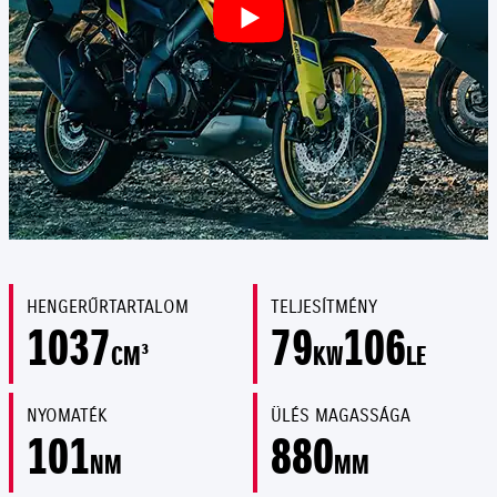
HENGERŰRTARTALOM
TELJESÍTMÉNY
1037
79
106
CM³
KW
LE
NYOMATÉK
ÜLÉS MAGASSÁGA
101
880
NM
MM