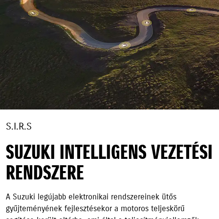
S.I.R.S
SUZUKI INTELLIGENS VEZETÉSI
RENDSZERE
A Suzuki legújabb elektronikai rendszereinek ütős
gyűjteményének fejlesztésekor a motoros teljeskörű