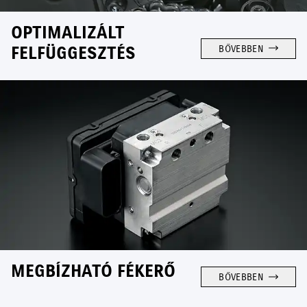
OPTIMALIZÁLT
FELFÜGGESZTÉS
BŐVEBBEN
MEGBÍZHATÓ FÉKERŐ
BŐVEBBEN