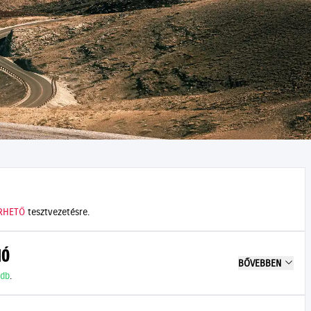
RHETŐ
tesztvezetésre.
IÓ
BŐVEBBEN
 db
.