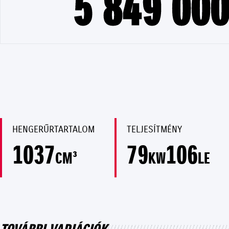
5 849 000
HENGERŰRTARTALOM
TELJESÍTMÉNY
1037
79
106
CM³
KW
LE