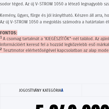
sodor téged. Az új V-STROM 1050 a létező legnagyobb sz
Kemény, ügyes, fürge és jól irányítható. Készen áll arra, 
Az új V-STROM 1050 a megoldás számodra a határtalan 
FONTOS:
1
A csomag tartalmát a ’KIEGÉSZÍTŐK”-nél találod. Az aján
információért keresd fel a hozzád legközelebb eső márk
2
Tesztmotor elérhetőségével kapcsolatban az alap modell 
A
JOGOSÍTVÁNY KATEGÓRIA