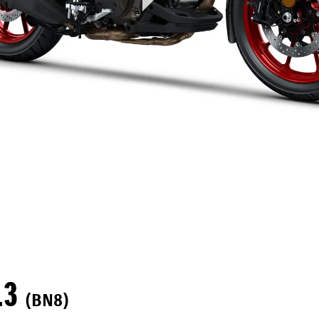
.3
(BN8)