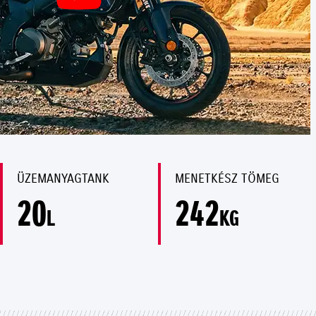
ÜZEMANYAGTANK
MENETKÉSZ TÖMEG
20
242
L
KG