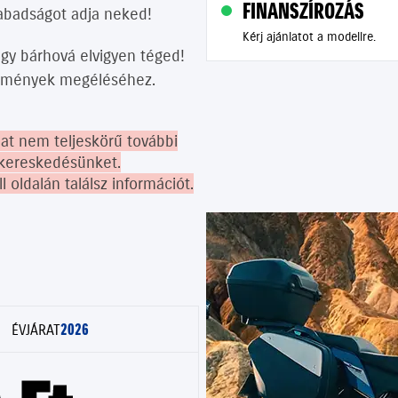
FINANSZÍROZÁS
abadságot adja neked!
Kérj ajánlatot a modellre.
hogy bárhová elvigyen téged!
élmények megéléséhez.
lat nem teljeskörű további
akereskedésünket.
oldalán találsz információt.
2026
ÉVJÁRAT