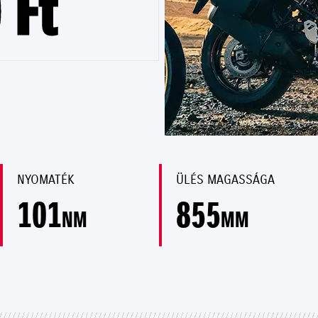
 Ft
NYOMATÉK
ÜLÉS MAGASSÁGA
101
855
NM
MM