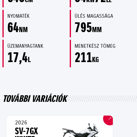
NYOMATÉK
ÜLÉS MAGASSÁGA
64
795
NM
MM
ÜZEMANYAGTANK
MENETKÉSZ TÖMEG
17,4
211
L
KG
TOVÁBBI VARIÁCIÓK
2026
SV-7GX