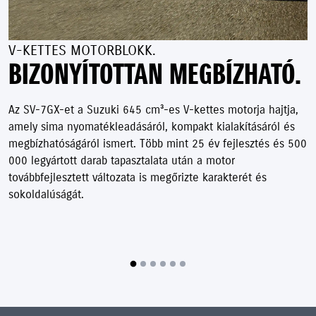
V-KETTES MOTORBLOKK.
BIZONYÍTOTTAN MEGBÍZHATÓ.
Az SV-7GX-et a Suzuki 645 cm³-es V-kettes motorja hajtja,
amely sima nyomatékleadásáról, kompakt kialakításáról és
megbízhatóságáról ismert. Több mint 25 év fejlesztés és 500
000 legyártott darab tapasztalata után a motor
továbbfejlesztett változata is megőrizte karakterét és
sokoldalúságát.