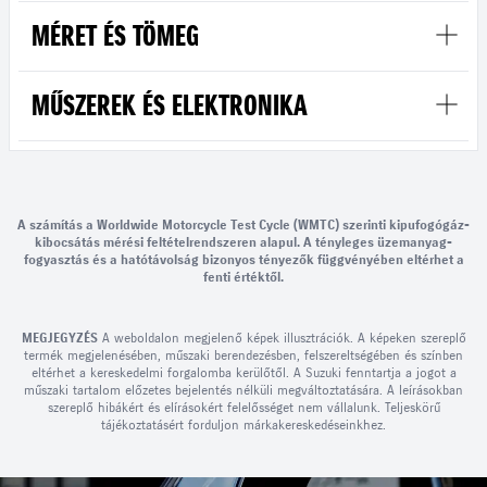
MÉRET ÉS TÖMEG
MŰSZEREK ÉS ELEKTRONIKA
A számítás a Worldwide Motorcycle Test Cycle (WMTC) szerinti kipufogógáz-
kibocsátás mérési feltételrendszeren alapul. A tényleges üzemanyag-
fogyasztás és a hatótávolság bizonyos tényezők függvényében eltérhet a
fenti értéktől.
MEGJEGYZÉS
A weboldalon megjelenő képek illusztrációk. A képeken szereplő
termék megjelenésében, műszaki berendezésben, felszereltségében és színben
eltérhet a kereskedelmi forgalomba kerülőtől. A Suzuki fenntartja a jogot a
műszaki tartalom előzetes bejelentés nélküli megváltoztatására. A leírásokban
szereplő hibákért és elírásokért felelősséget nem vállalunk. Teljeskörű
tájékoztatásért forduljon márkakereskedéseinkhez.