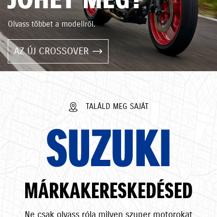
Olvass többet a modellről.
AZ ÚJ CROSSOVER
TALÁLD MEG SAJÁT
SUZUKI
MÁRKAKERESKEDÉSED
Ne csak olvass róla milyen szuper motorokat