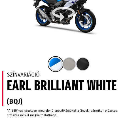
SZÍNVARIÁCIÓ
EARL BRILLIANT WHITE
(BQJ)
*A 360°-os nézetben megjelenő specifikációkat a Suzuki bármikor előzetes
értesítés nélkül megváltoztathatja.