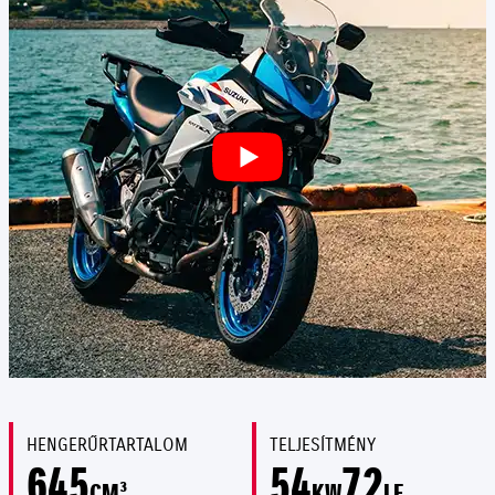
HENGERŰRTARTALOM
TELJESÍTMÉNY
645
54
72
CM³
KW
LE