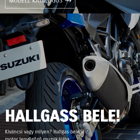
MODELL KATALÓGUS
HALLGASS BELE!
Kíváncsi vagy milyen? Hallgas bele a
motor lenyűgöző muzsikájába.