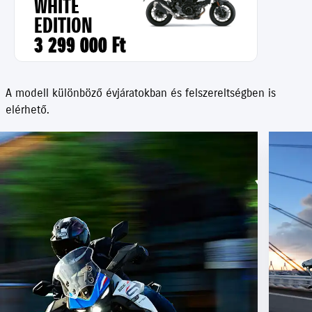
WHITE
EDITION
3 299 000 Ft
A modell különböző évjáratokban és felszereltségben is
elérhető.