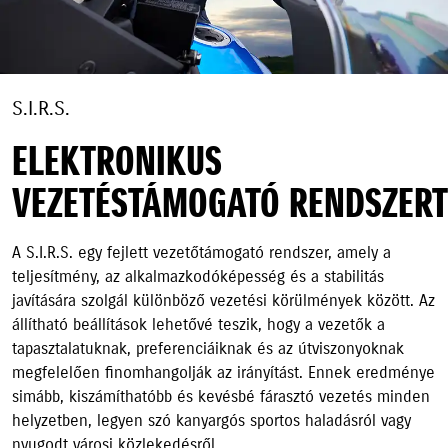
S.I.R.S.
ELEKTRONIKUS
VEZETÉSTÁMOGATÓ RENDSZERT
A S.I.R.S. egy fejlett vezetőtámogató rendszer, amely a
teljesítmény, az alkalmazkodóképesség és a stabilitás
javítására szolgál különböző vezetési körülmények között. Az
állítható beállítások lehetővé teszik, hogy a vezetők a
tapasztalatuknak, preferenciáiknak és az útviszonyoknak
megfelelően finomhangolják az irányítást. Ennek eredménye
simább, kiszámíthatóbb és kevésbé fárasztó vezetés minden
helyzetben, legyen szó kanyargós sportos haladásról vagy
nyugodt városi közlekedésről.