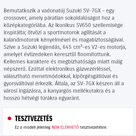
Bemutatkozik a vadonatúj Suzuki SV-7GX – egy
crossover, amely páratlan sokoldalúságot hoz a
középkategóriába. Az ikonikus SV650 szellemisége
inspirálta; ötvözi a sportmotorok agilitását a
kalandmotorok kényelmével és magabiztosságával.
Szíve a Suzuki legendás, 645 cm³-es V2-es motorja,
amelyet évtizedeken keresztül finomítottunk.
Kellemes karaktere és megbízhatósága miatt máig
népszerű. Ezúttal elektronikus gázvezérléssel,
választható menetmódokkal, kipörgésgátlóval és
gyorsváltóval érkezik. Általa, az SV-7GX készen áll a
városi ingázásra, a kanyargós mellékutakra és a
hosszú hétvégi túrákra egyaránt.
TESZTVEZETÉS
Ez a modell jelenleg
NEM ELÉRHETŐ
tesztvezetésre.