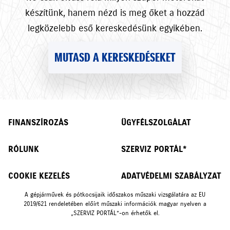
készítünk, hanem nézd is meg őket a hozzád
legközelebb eső kereskedésünk egyikében.
MUTASD A KERESKEDÉSEKET
FINANSZÍROZÁS
ÜGYFÉLSZOLGÁLAT
RÓLUNK
SZERVIZ PORTÁL*
COOKIE KEZELÉS
ADATVÉDELMI SZABÁLYZAT
A gépjárművek és pótkocsijaik időszakos műszaki vizsgálatára az EU
2019/621 rendeletében előírt műszaki információk magyar nyelven a
„SZERVIZ PORTÁL”-on érhetők el.