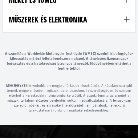
MŰSZEREK ÉS ELEKTRONIKA
A számítás a Worldwide Motorcycle Test Cycle (WMTC) szerinti kipufogógáz-
kibocsátás mérési feltételrendszeren alapul. A tényleges üzemanyag-
fogyasztás és a hatótávolság bizonyos tényezők függvényében eltérhet a
fenti értéktől.
MEGJEGYZÉS
A weboldalon megjelenő képek illusztrációk. A képeken szereplő
termék megjelenésében, műszaki berendezésben, felszereltségében és színben
eltérhet a kereskedelmi forgalomba kerülőtől. A Suzuki fenntartja a jogot a
műszaki tartalom előzetes bejelentés nélküli megváltoztatására. A leírásokban
szereplő hibákért és elírásokért felelősséget nem vállalunk. Teljeskörű
tájékoztatásért forduljon márkakereskedéseinkhez.