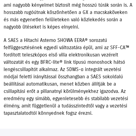
ami nagyobb kényelmet biztosít még hosszú túrák során is. A
hosszabb rugóútnak köszönhetően a GX a macskaköveken
és más egyenetlen felületeken való közlekedés során a
nagyobb ütéseket is képes elnyelni.
A SAES a Hitachi Astemo SHOWA EERA® sorozatú
felfüggesztésének egyedi változatára épül, ami az SFF-CA™
fordított teleszkópos első villa elektronikusan vezérelt
változatát és egy BFRC-lite® link típusú monoshock hátsó
lengéscsillapítót alkalmaz. Az SDMS-α integrált vezetési
módjai feletti irányítással összhangban a SAES sokoldalú
beállításai automatikusan, menet közben állítják be a
csillapítási erőt a pillanatnyi körülményekhez igazodva. Az
eredmény egy simább, egyenletesebb és stabilabb vezetési
élmény, amit függetlenül a tudásszintedtől vagy a vezetési
tapasztalatodtól könnyednek fogsz érezni.