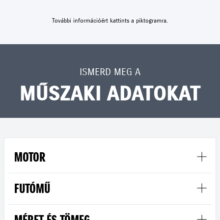
További információért kattints a piktogramra.
ISMERD MEG A
MŰSZAKI ADATOKAT
MOTOR
FUTÓMŰ
MÉRET ÉS TÖMEG