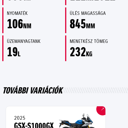
NYOMATÉK
ÜLÉS MAGASSÁGA
106
845
NM
MM
ÜZEMANYAGTANK
MENETKÉSZ TÖMEG
19
232
L
KG
TOVÁBBI VARIÁCIÓK
2025
GSX-S1000GX