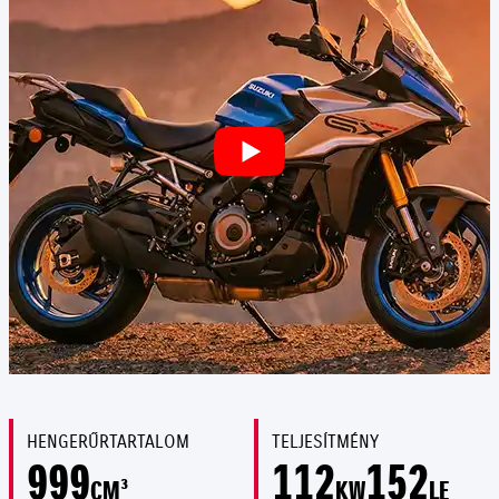
HENGERŰRTARTALOM
TELJESÍTMÉNY
999
112
152
CM³
KW
LE