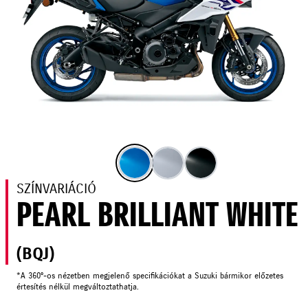
SZÍNVARIÁCIÓ
PEARL BRILLIANT WHITE
(BQJ)
*A 360°-os nézetben megjelenő specifikációkat a Suzuki bármikor előzetes
értesítés nélkül megváltoztathatja.