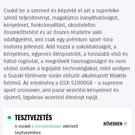
Csukd be a szemed és képzeld el azt a superbike
szintű teljesítményt, magabiztos irányíthatóságot,
kényelmet, funkcionalitást, okostelefon
összeköttetést és az összes részletre való
odafigyelést, ami csak egy prémium sport-túra
motorra jellemző. Add hozzá a sokoldalúságot, a
kényelmes, egyenes üléspozíciót, a hosszabb első és
hátsó rugóutat, a megnövelt hasmagasságot és nem
utolsó sorban a legújabb technológiákat, mint amilyen
a Suzuki története során először alkalmazott félaktív
futómű. Az eredmény a GSX-S1000GX - a supreme
sport crossover, ami pazar vezetési kényelmet és
újszerű, izgalmas vezetési élményt nyújt.
TESZTVEZETÉS
BŐVEBBEN
A modell
6 kereskedésben
elérhető
tesztvezetésre