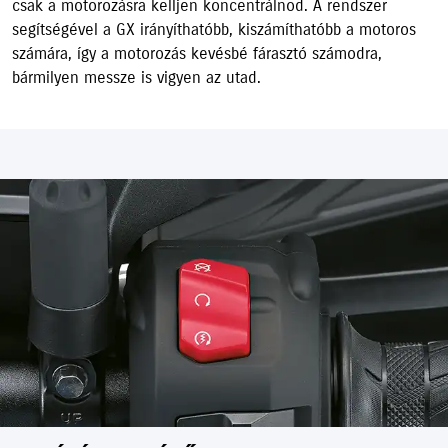
csak a motorozásra kelljen koncentrálnod. A rendszer
segítségével a GX irányíthatóbb, kiszámíthatóbb a motoros
számára, így a motorozás kevésbé fárasztó számodra,
bármilyen messze is vigyen az utad.