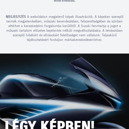
fenti értéktől.
MEGJEGYZÉS
A weboldalon megjelenő képek illusztrációk. A képeken szereplő
termék megjelenésében, műszaki berendezésben, felszereltségében és színben
eltérhet a kereskedelmi forgalomba kerülőtől. A Suzuki fenntartja a jogot a
műszaki tartalom előzetes bejelentés nélküli megváltoztatására. A leírásokban
szereplő hibákért és elírásokért felelősséget nem vállalunk. Teljeskörű
tájékoztatásért forduljon márkakereskedéseinkhez.
LÉGY KÉPBEN!