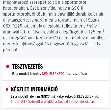
meghatározó szerepet tölt be a sportmotor
kategóriában. Ezt bizonyítja, hogy a GSX-R
sportmotorokból több, mint egymillió darab kelt már
el világszerte. Ismerd meg a forradalmian új Suzuki
GSX-R125-öt, amely a legjobb teljesítmény / súly
3
aránnyal lett ellátva, továbbá a legfürgébb a 125 cm
-
es kategóriában. Nem mellékesen, mindez dinamikus
menettulajdonsággal és nagyszerű fogyasztással is
párosul.
TESZTVEZETÉS
Ez a modell jelenleg
NEM ELÉRHETŐ
tesztvezetésre.
KÉSZLET INFORMÁCIÓ
Ez a modell jelenleg NINCS márkakereskedői KÉSZLETEN.
Az
importőri készletről érdeklődj a Suzuki kereskedésekben
.