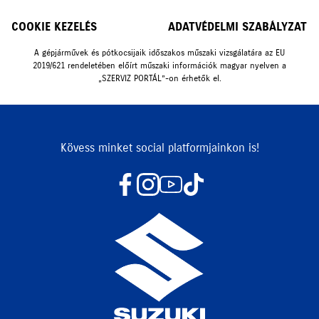
COOKIE KEZELÉS
ADATVÉDELMI SZABÁLYZAT
A gépjárművek és pótkocsijaik időszakos műszaki vizsgálatára az EU
2019/621 rendeletében előírt műszaki információk magyar nyelven a
„SZERVIZ PORTÁL”-on érhetők el.
Kövess minket social platformjainkon is!