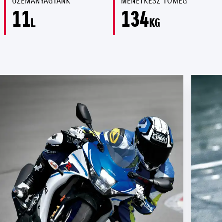
ÜZEMANYAGTANK
MENETKÉSZ TÖMEG
11
134
L
KG