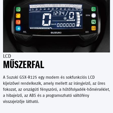
LCD
MŰSZERFAL
A Suzuki GSX-R125 egy modern és sokfunkciós LCD
kijelzővel rendelkezik, amely mellett az irányjelző, az üres
fokozat, az országúti fényszóró, a hűtőfolyadék-hőmérséklet,
a hibajelző, az ABS és a programozható váltófény
visszajelzője látható.