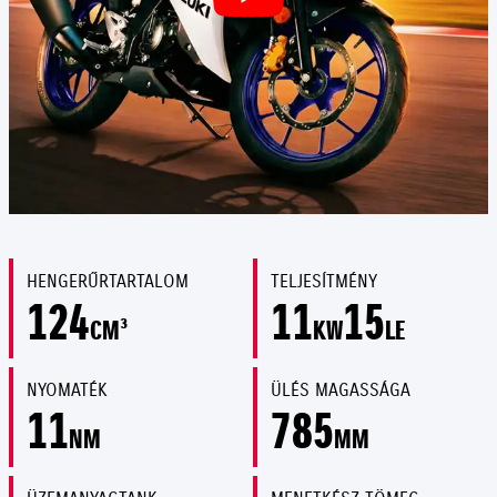
HENGERŰRTARTALOM
TELJESÍTMÉNY
124
11
15
CM³
KW
LE
NYOMATÉK
ÜLÉS MAGASSÁGA
11
785
NM
MM