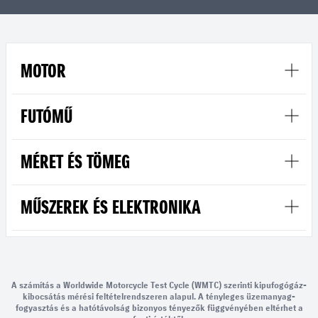
MOTOR
FUTÓMŰ
MÉRET ÉS TÖMEG
MŰSZEREK ÉS ELEKTRONIKA
A számítás a Worldwide Motorcycle Test Cycle (WMTC) szerinti kipufogógáz-
kibocsátás mérési feltételrendszeren alapul. A tényleges üzemanyag-
fogyasztás és a hatótávolság bizonyos tényezők függvényében eltérhet a