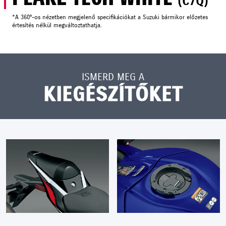
(C7Q)
*A 360°-os nézetben megjelenő specifikációkat a Suzuki bármikor előzetes
értesítés nélkül megváltoztathatja.
ISMERD MEG A
KIEGÉSZÍTŐKET