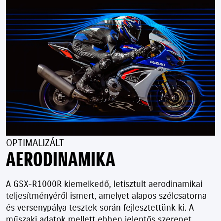
OPTIMALIZÁLT
AERODINAMIKA
A GSX-R1000R kiemelkedő, letisztult aerodinamikai
teljesítményéről ismert, amelyet alapos szélcsatorna
és versenypálya tesztek során fejlesztettünk ki. A
műszaki adatok mellett ebben jelentős szerepet