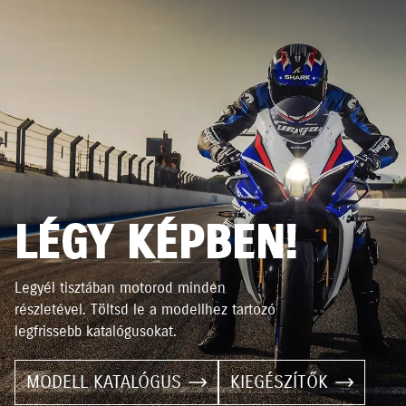
LÉGY KÉPBEN!
Legyél tisztában motorod minden
részletével. Töltsd le a modellhez tartozó
legfrissebb katalógusokat.
MODELL KATALÓGUS
KIEGÉSZÍTŐK