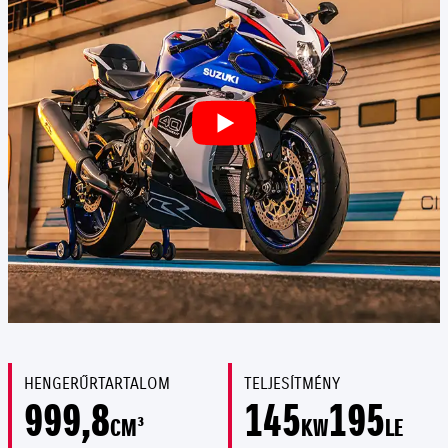
HENGERŰRTARTALOM
TELJESÍTMÉNY
999,8
145
195
CM³
KW
LE