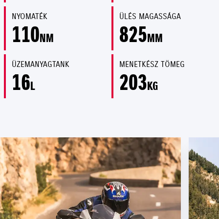
NYOMATÉK
ÜLÉS MAGASSÁGA
110
825
NM
MM
ÜZEMANYAGTANK
MENETKÉSZ TÖMEG
16
203
L
KG