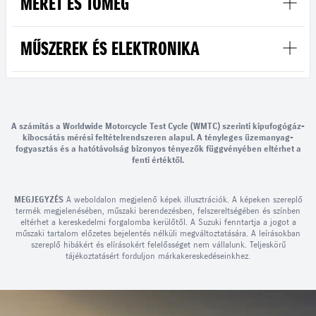
MÉRET ÉS TÖMEG
MŰSZEREK ÉS ELEKTRONIKA
A számítás a Worldwide Motorcycle Test Cycle (WMTC) szerinti kipufogógáz-
kibocsátás mérési feltételrendszeren alapul. A tényleges üzemanyag-
fogyasztás és a hatótávolság bizonyos tényezők függvényében eltérhet a
fenti értéktől.
MEGJEGYZÉS
A weboldalon megjelenő képek illusztrációk. A képeken szereplő
termék megjelenésében, műszaki berendezésben, felszereltségében és színben
eltérhet a kereskedelmi forgalomba kerülőtől. A Suzuki fenntartja a jogot a
műszaki tartalom előzetes bejelentés nélküli megváltoztatására. A leírásokban
szereplő hibákért és elírásokért felelősséget nem vállalunk. Teljeskörű
tájékoztatásért forduljon márkakereskedéseinkhez.