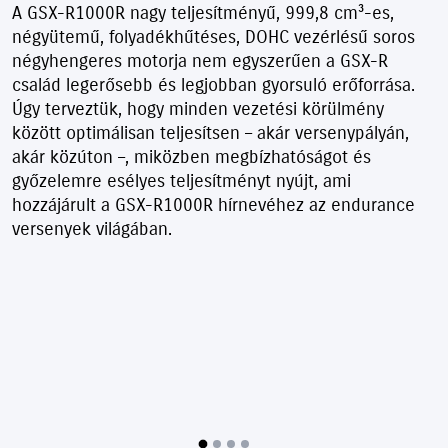
A GSX-R1000R nagy teljesítményű, 999,8 cm³-es,
négyütemű, folyadékhűtéses,
DOHC vezérlésű soros
négyhengeres motorja nem egyszerűen a GSX-R
család
legerősebb és legjobban gyorsuló erőforrása.
Úgy terveztük, hogy minden
vezetési körülmény
között optimálisan teljesítsen – akár versenypályán,
akár
közúton –, miközben megbízhatóságot és
győzelemre esélyes teljesítményt
nyújt, ami
hozzájárult a GSX-R1000R hírnevéhez az endurance
versenyek
világában.