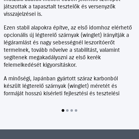
játszottak a tapasztalt tesztelők és versenyzők
visszajelzései is.
Ezen stabil alapokra építve, az első idomhoz elérhető
opcionális új légterelő szárnyak (winglet) irányítják a
légáramlást és nagy sebességnél leszorítóerőt
termelnek, tovább növelve a stabilitást, valamint
segítenek megakadályozni az első kerék
felemelkedését kigyorsításkor.
A minőségi, Japánban gyártott száraz karbonból
készült légterelő szárnyak (winglet) méretét és
formáját hosszú kísérleti fejlesztési és tesztelési
folyamat eredményeként optimalizálták úgy, hogy
maximális leszorítóerőt biztosítsanak anélkül, hogy a
kezelhetőséget rontaná. Ezek a wingletek alapvetően
megegyeznek azokkal, amelyeket a Team SUZUKI CN
CHALLENGE használt a 2024-es Suzukai 8 órás
versenyen.