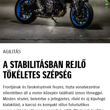
AGILITÁS
A STABILITÁSBAN REJLŐ
TÖKÉLETES SZÉPSÉG
Frontjának és farokrészének feszes, tiszta vonalvezetése
ellentétben áll a motor közepén található izmos tömeggel.
Minden részlet, beleértve a jellegzetes, rövid és új kipufogó
kialakítást, a karcsú és kompakt stílus futurisztikus