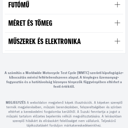
FUTÓMŰ
MÉRET ÉS TÖMEG
MŰSZEREK ÉS ELEKTRONIKA
A számítás a Worldwide Motorcycle Test Cycle (WMTC) szerinti kipufogógáz-
kibocsátás mérési feltételrendszeren alapul. A tényleges üzemanyag-
fogyasztás és a hatótávolság bizonyos tényezők függvényében eltérhet a
fenti értéktől.
MEGJEGYZÉS
A weboldalon megjelenő képek illusztrációk. A képeken szereplő
termék megjelenésében, műszaki berendezésben, felszereltségében és színben
eltérhet a kereskedelmi forgalomba kerülőtől. A Suzuki fenntartja a jogot a
műszaki tartalom előzetes bejelentés nélküli megváltoztatására. A leírásokban
szereplő hibákért és elírásokért felelősséget nem vállalunk. Teljeskörű
tájékoztatásért forduljon márkakereskedéseinkhez.