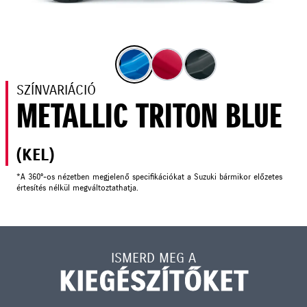
SZÍNVARIÁCIÓ
METALLIC TRITON BLUE
(KEL)
*A 360°-os nézetben megjelenő specifikációkat a Suzuki bármikor előzetes
értesítés nélkül megváltoztathatja.
ISMERD MEG A
KIEGÉSZÍTŐKET