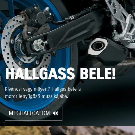
HALLGASS BELE!
Kíváncsi vagy milyen? Hallgas bele a
motor lenyűgöző muzsikájába.
MEGHALLGATOM