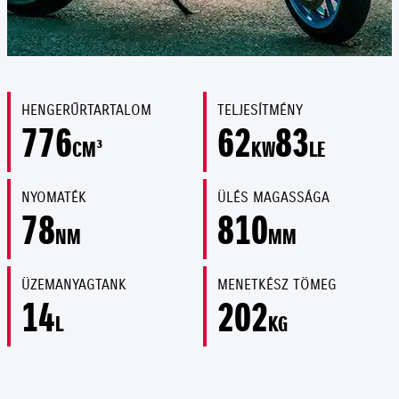
HENGERŰRTARTALOM
TELJESÍTMÉNY
776
62
83
CM³
KW
LE
NYOMATÉK
ÜLÉS MAGASSÁGA
78
810
NM
MM
ÜZEMANYAGTANK
MENETKÉSZ TÖMEG
14
202
L
KG