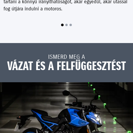
tartani a könnyű irányíthatóságot, akár egyedül, akár utassal
fog útjára indulni a motoros.
ISMERD MEG A
VÁZAT ÉS A FELFÜGGESZTÉST