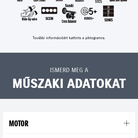
További információért kattints a piktogramra.
ISMERD MEG A
MŰSZAKI ADATOKAT
MOTOR