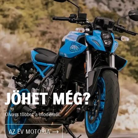
JÖHET MÉG?
Olvass többet a modellről.
AZ ÉV MOTORJA