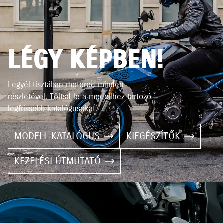
LÉGY KÉPBEN!
Legyél tisztában motorod minden
részletével. Töltsd le a modellhez tartozó
legfrissebb katalógusokat.
MODELL KATALÓGUS
KIEGÉSZÍTŐK
KEZELÉSI ÚTMUTATÓ