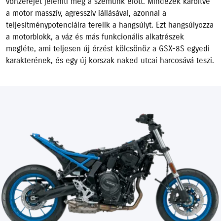
vonzerejét jeleníti meg a szemünk előtt. Mindezek karöltve
a motor masszív, agresszív iállásával, azonnal a
teljesítménypotenciálra terelik a hangsúlyt. Ezt hangsúlyozza
a motorblokk, a váz és más funkcionális alkatrészek
megléte, ami teljesen új érzést kölcsönöz a GSX-8S egyedi
karakterének, és egy új korszak naked utcai harcosává teszi.