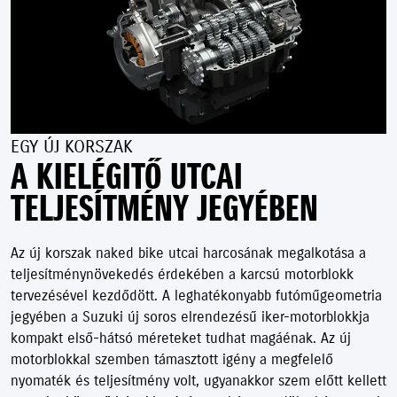
EGY ÚJ KORSZAK
A KIELÉGITŐ UTCAI
TELJESÍTMÉNY JEGYÉBEN
Az új korszak naked bike utcai harcosának megalkotása a
teljesítménynövekedés érdekében a karcsú motorblokk
tervezésével kezdődött. A leghatékonyabb futóműgeometria
jegyében a Suzuki új soros elrendezésű iker-motorblokkja
kompakt első-hátsó méreteket tudhat magáénak. Az új
motorblokkal szemben támasztott igény a megfelelő
nyomaték és teljesítmény volt, ugyanakkor szem előtt kellett