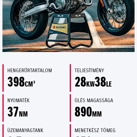
HENGERŰRTARTALOM
TELJESÍTMÉNY
398
28
38
CM³
KW
LE
NYOMATÉK
ÜLÉS MAGASSÁGA
37
890
NM
MM
ÜZEMANYAGTANK
MENETKÉSZ TÖMEG