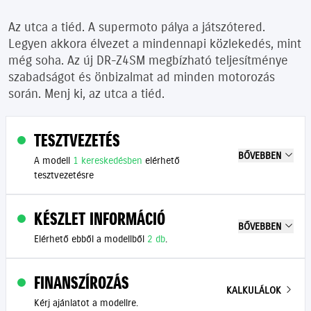
Az utca a tiéd. A supermoto pálya a játszótered.
Legyen akkora élvezet a mindennapi közlekedés, mint
még soha. Az új DR-Z4SM megbízható teljesítménye
szabadságot és önbizalmat ad minden motorozás
során. Menj ki, az utca a tiéd.
TESZTVEZETÉS
BŐVEBBEN
A modell
1 kereskedésben
elérhető
tesztvezetésre
KÉSZLET INFORMÁCIÓ
BŐVEBBEN
Elérhető ebből a modellből
2 db
.
FINANSZÍROZÁS
KALKULÁLOK
Kérj ajánlatot a modellre.