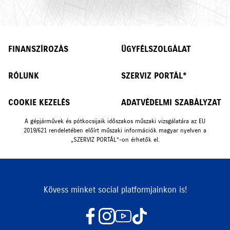
FINANSZÍROZÁS
ÜGYFÉLSZOLGÁLAT
RÓLUNK
SZERVIZ PORTÁL*
COOKIE KEZELÉS
ADATVÉDELMI SZABÁLYZAT
A gépjárművek és pótkocsijaik időszakos műszaki vizsgálatára az EU
2019/621 rendeletében előírt műszaki információk magyar nyelven a
„SZERVIZ PORTÁL”-on érhetők el.
Kövess minket social platformjainkon is!