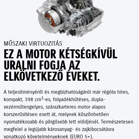
MŰSZAKI VIRTUOZITÁS
EZ A MOTOR KÉTSÉGKÍVÜL
URALNI FOGJA AZ
ELKÖVETKEZŐ ÉVEKET.
A teljesítményéről és megbízhatóságáról már régóta híres,
3
kompakt, 398 cm
-es, folyadékhűtéses, dupla-
vezérműtengelyes, szárazkarteres motor alapos
korszerűsítésen esett át, melynek köszönhetően
nyomatékosabb és pörgősebb lett elődjénél. Természetesen
megfelel a legújabb károsanyag- és zajkibocsátásra
vonatkozó követelményeknek (EURO 5+).