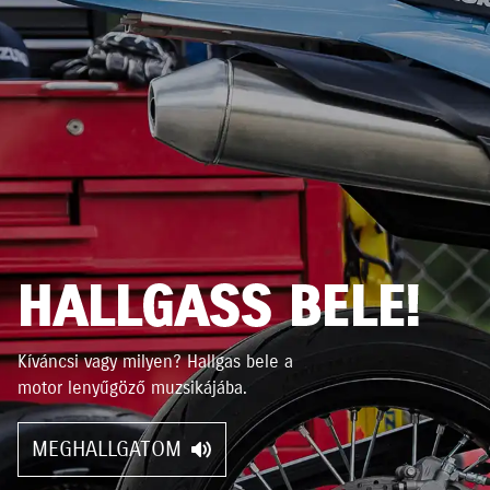
HALLGASS BELE!
Kíváncsi vagy milyen? Hallgas bele a
motor lenyűgöző muzsikájába.
MEGHALLGATOM