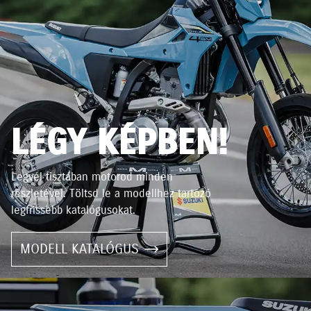
LÉGY KÉPBEN!
Legyél tisztában motorod minden
részletével. Töltsd le a modellhez tartozó
legfrissebb katalógusokat.
MODELL KATALÓGUS