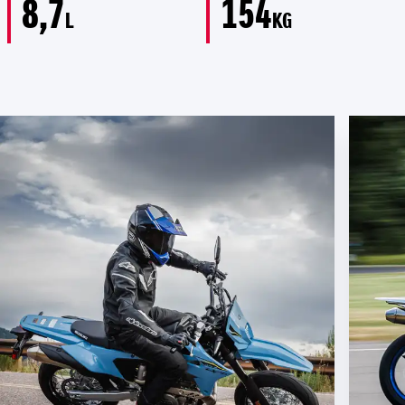
8,7
154
L
KG