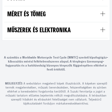
MÉRET ÉS TÖMEG
MŰSZEREK ÉS ELEKTRONIKA
A számítás a Worldwide Motorcycle Test Cycle (WMTC) szerinti kipufogógáz-
kibocsátás mérési feltételrendszeren alapul. A tényleges üzemanyag-
fogyasztás és a hatótávolság bizonyos tényezők függvényében eltérhet a
fenti értéktől.
MEGJEGYZÉS
A weboldalon megjelenő képek illusztrációk. A képeken szereplő
termék megjelenésében, műszaki berendezésben, felszereltségében és színben
eltérhet a kereskedelmi forgalomba kerülőtől. A Suzuki fenntartja a jogot a
műszaki tartalom előzetes bejelentés nélküli megváltoztatására. A leírásokban
szereplő hibákért és elírásokért felelősséget nem vállalunk. Teljeskörű
tájékoztatásért forduljon márkakereskedéseinkhez.