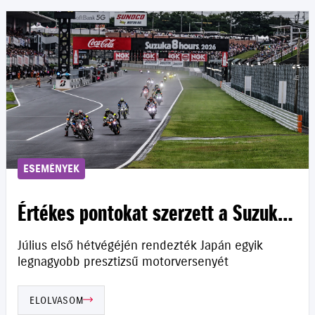
ESEMÉNYEK
Értékes pontokat szerzett a Suzuki
Szuzukában
Július első hétvégéjén rendezték Japán egyik
legnagyobb presztizsű motorversenyét
ELOLVASOM