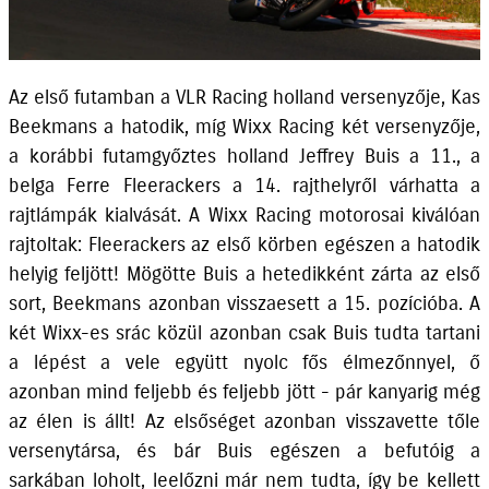
Az első futamban a VLR Racing holland versenyzője, Kas
Beekmans a hatodik, míg Wixx Racing két versenyzője,
a korábbi futamgyőztes holland Jeffrey Buis a 11., a
belga Ferre Fleerackers a 14. rajthelyről várhatta a
rajtlámpák kialvását. A Wixx Racing motorosai kiválóan
rajtoltak: Fleerackers az első körben egészen a hatodik
helyig feljött! Mögötte Buis a hetedikként zárta az első
sort, Beekmans azonban visszaesett a 15. pozícióba. A
két Wixx-es srác közül azonban csak Buis tudta tartani
a lépést a vele együtt nyolc fős élmezőnnyel, ő
azonban mind feljebb és feljebb jött - pár kanyarig még
az élen is állt! Az elsőséget azonban visszavette tőle
versenytársa, és bár Buis egészen a befutóig a
sarkában loholt, leelőzni már nem tudta, így be kellett