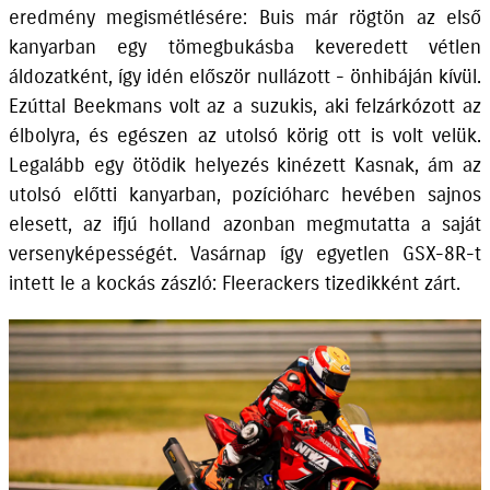
eredmény megismétlésére: Buis már rögtön az első
kanyarban egy tömegbukásba keveredett vétlen
áldozatként, így idén először nullázott - önhibáján kívül.
Ezúttal Beekmans volt az a suzukis, aki felzárkózott az
élbolyra, és egészen az utolsó körig ott is volt velük.
Legalább egy ötödik helyezés kinézett Kasnak, ám az
utolsó előtti kanyarban, pozícióharc hevében sajnos
elesett, az ifjú holland azonban megmutatta a saját
versenyképességét. Vasárnap így egyetlen GSX-8R-t
intett le a kockás zászló: Fleerackers tizedikként zárt.