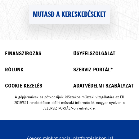
MUTASD A KERESKEDÉSEKET
FINANSZÍROZÁS
ÜGYFÉLSZOLGÁLAT
RÓLUNK
SZERVIZ PORTÁL*
COOKIE KEZELÉS
ADATVÉDELMI SZABÁLYZAT
A gépjárművek és pótkocsijaik időszakos műszaki vizsgálatára az EU
2019/621 rendeletében előírt műszaki információk magyar nyelven a
„SZERVIZ PORTÁL”-on érhetők el.
Kövess minket social platformjainkon is!