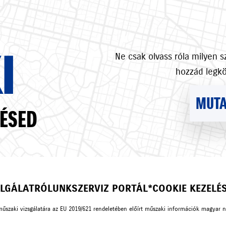
I
Ne csak olvass róla milyen 
hozzád legk
MUTA
ÉSED
LGÁLAT
RÓLUNK
SZERVIZ PORTÁL*
COOKIE KEZELÉ
műszaki vizsgálatára az EU 2019/621 rendeletében előírt műszaki információk magyar 