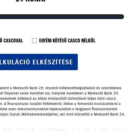
SŰ CASCOVAL
EGYÉNI KÖTÉSŰ CASCO NÉLKÜL
LKULÁCIÓ ELKÉSZÍTÉSE
jelent a Merkantil Bank Zrt. részéről kötelezettségvállalást és szerződéses
lati folyamat során kerülhet sor, melynek keretében a Merkantil Bank Zrt.
evevőnek kötelező az általa kiválasztott biztosítóval teljes körű casco
 A finanszírozás további feltételeiről, illetve a felmerülő kockázatokról a
továbbá ezen dokumentumokból tájékozódhat a tárgybani finanszírozástól
rduljon Suzuki Márkakereskedőjéhez, aki mint közvetítő a Merkantil Bank Zrt.