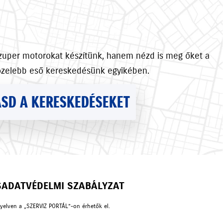
szuper motorokat készítünk, hanem nézd is meg őket a
özelebb eső kereskedésünk egyikében.
SD A KERESKEDÉSEKET
S
ADATVÉDELMI SZABÁLYZAT
nyelven a „SZERVIZ PORTÁL”-on érhetők el.