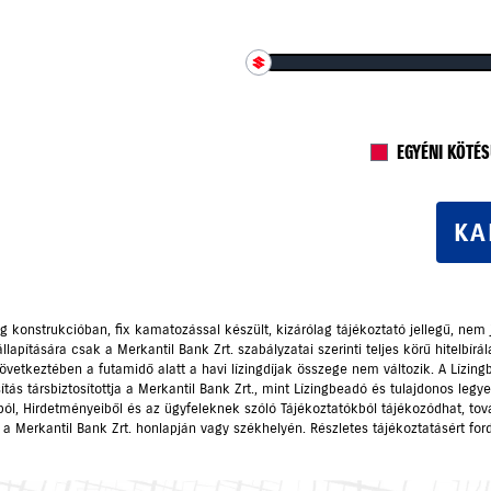
EGYÉNI KÖTÉ
KA
ng konstrukcióban, fix kamatozással készült, kizárólag tájékoztató jellegű, nem 
apítására csak a Merkantil Bank Zrt. szabályzatai szerinti teljes körű hitelbírá
következtében a futamidő alatt a havi lízingdíjak összege nem változik. A Lízingb
tás társbiztosítottja a Merkantil Bank Zrt., mint Lízingbeadó és tulajdonos legyen.
ából, Hirdetményeiből és az ügyfeleknek szóló Tájékoztatókból tájékozódhat, 
k a Merkantil Bank Zrt. honlapján vagy székhelyén. Részletes tájékoztatásért fo