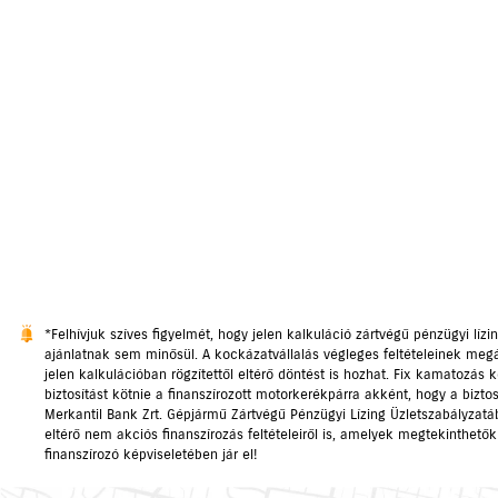
*Felhívjuk szíves figyelmét, hogy jelen kalkuláció zártvégű pénzügyi lízi
ajánlatnak sem minősül. A kockázatvállalás végleges feltételeinek megáll
jelen kalkulációban rögzítettől eltérő döntést is hozhat. Fix kamatozás 
biztosítást kötnie a finanszírozott motorkerékpárra akként, hogy a biztosí
Merkantil Bank Zrt. Gépjármű Zártvégű Pénzügyi Lízing Üzletszabályzat
eltérő nem akciós finanszírozás feltételeiről is, amelyek megtekinthető
finanszírozó képviseletében jár el!