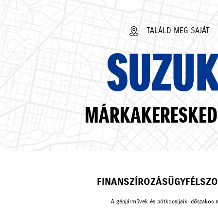
TALÁLD MEG SAJÁT
SUZUK
MÁRKAKERESKED
FINANSZÍROZÁS
ÜGYFÉLSZO
A gépjárművek és pótkocsijaik időszakos 