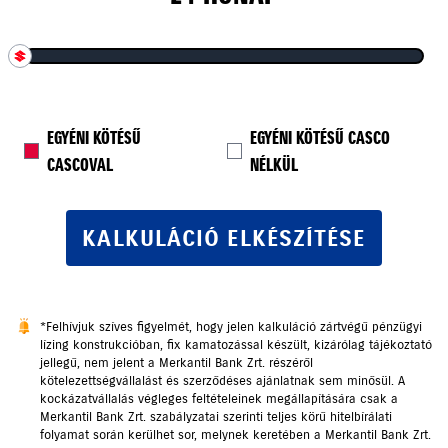
EGYÉNI KÖTÉSŰ
EGYÉNI KÖTÉSŰ CASCO
CASCOVAL
NÉLKÜL
KALKULÁCIÓ ELKÉSZÍTÉSE
*Felhívjuk szíves figyelmét, hogy jelen kalkuláció zártvégű pénzügyi
lízing konstrukcióban, fix kamatozással készült, kizárólag tájékoztató
jellegű, nem jelent a Merkantil Bank Zrt. részéről
kötelezettségvállalást és szerződéses ajánlatnak sem minősül. A
kockázatvállalás végleges feltételeinek megállapítására csak a
Merkantil Bank Zrt. szabályzatai szerinti teljes körű hitelbírálati
folyamat során kerülhet sor, melynek keretében a Merkantil Bank Zrt.