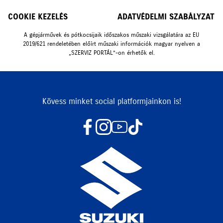
COOKIE KEZELÉS
ADATVÉDELMI SZABÁLYZAT
A gépjárművek és pótkocsijaik időszakos műszaki vizsgálatára az EU
2019/621 rendeletében előírt műszaki információk magyar nyelven a
„SZERVIZ PORTÁL”-on érhetők el.
Kövess minket social platformjainkon is!