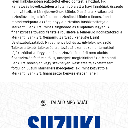
jelen kalkulációban rögzítettől eltérő döntést is hozhat. Fix
kamatozás következtében a futamidő alatt a havi lízingdíjak összege
nem változik. A Lízingbevevőnek kötelező az általa kiválasztott
biztosítóval teljes körű casco biztosítást kötnie a finanszírozott
motorkerékpárra akként, hogy a biztosítás társbiztosítottja a
Merkantil Bank Zrt., mint Lízingbeadó és tulajdonos legyen. A
finanszírozás további feltételeiről, illetve a felmerülő kockázatokról a
Merkantil Bank Zrt. Gépjármű Zártvégű Pénzügyi Lízing
Üzletszabályzatából, Hirdetményeiből és az ügyfeleknek szóló
Tájékoztatókból tájékozódhat, továbbá ezen dokumentumokból
tájékozódhat a tárgybani finanszírozástól eltérő nem akciós
finanszírozás feltételeiről is, amelyek megtekinthetők a Merkantil
Bank Zrt. honlapján vagy székhelyén. Részletes tájékoztatásért
forduljon Suzuki Márkakereskedőjéhez, aki mint közvetítő a
Merkantil Bank Zrt. finanszírozó képviseletében jár el!
TALÁLD MEG SAJÁT
SUZUKI