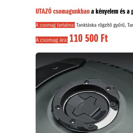
UTAZÓ csomagunkban
a kényelem és a 
A csomag tartalma:
Tanktáska rögzítő gyűrű, Ta
110 500 Ft
A csomag ára: