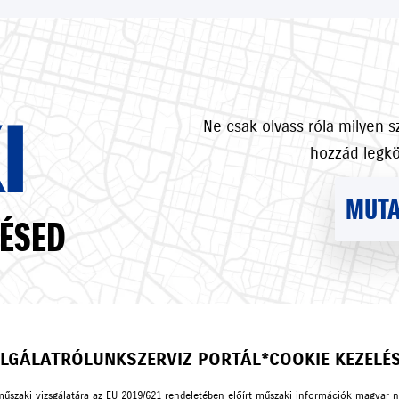
I
Ne csak olvass róla milyen 
hozzád legk
MUTA
ÉSED
LGÁLAT
RÓLUNK
SZERVIZ PORTÁL*
COOKIE KEZELÉ
műszaki vizsgálatára az EU 2019/621 rendeletében előírt műszaki információk magyar 