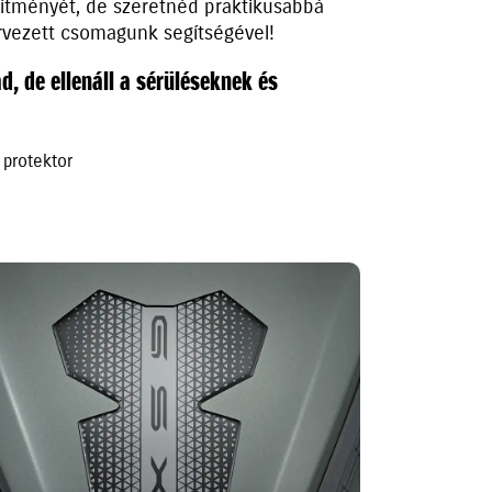
sítményét, de szeretnéd praktikusabbá
ervezett csomagunk segítségével!
, de ellenáll a sérüléseknek és
 protektor