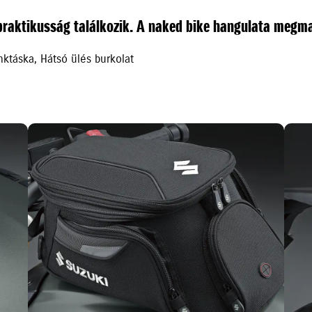
praktikusság találkozik. A naked bike hangulata megm
nktáska, Hátsó ülés burkolat