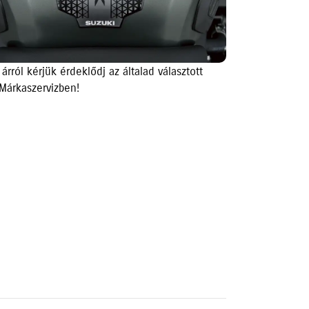
 árról kérjük érdeklődj az általad választott
Márkaszervizben!