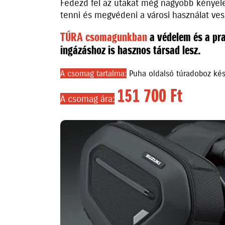
Fedezd fel az utakat még nagyobb kényele
tenni és megvédeni a városi használat ve
TÚRA csomagunkban
a védelem és a pr
ingázáshoz is hasznos társad lesz.
A csomag tartalma:
Puha oldalsó túradoboz kész
151 700 Ft
A csomag ára: