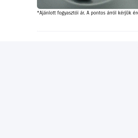
*Ajánlott fogyasztói ár. A pontos árról kérjük 