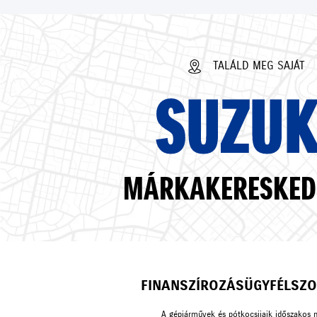
TALÁLD MEG SAJÁT
SUZUK
MÁRKAKERESKED
FINANSZÍROZÁS
ÜGYFÉLSZO
A gépjárművek és pótkocsijaik időszakos 