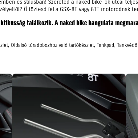
mben és stílusban! Szereted a naked bike-ok utcai telje
szélyeitől? Öltöztesd fel a GSX-8T vagy 8TT motorodnak t
aktikusság találkozik. A naked bike hangulata megmarad
let, Oldalsó túradobozhoz való tartókészlet, Tankpad, Tankvédő