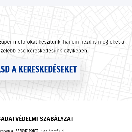
szuper motorokat készítünk, hanem nézd is meg őket a
özelebb eső kereskedésünk egyikében.
SD A KERESKEDÉSEKET
S
ADATVÉDELMI SZABÁLYZAT
nyelven a „SZERVIZ PORTÁL”-on érhetők el.