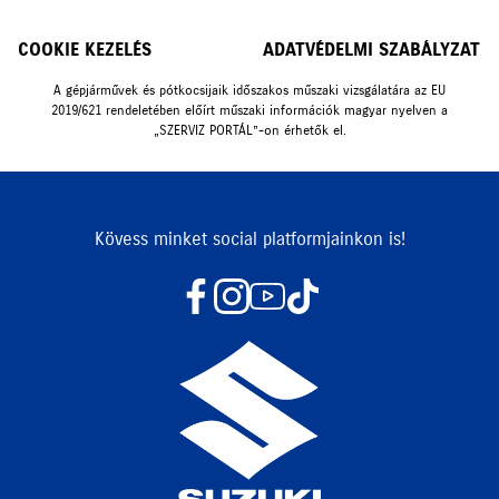
COOKIE KEZELÉS
ADATVÉDELMI SZABÁLYZAT
A gépjárművek és pótkocsijaik időszakos műszaki vizsgálatára az EU
2019/621 rendeletében előírt műszaki információk magyar nyelven a
„SZERVIZ PORTÁL”-on érhetők el.
Kövess minket social platformjainkon is!