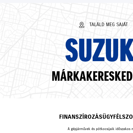
TALÁLD MEG SAJÁT
SUZUK
MÁRKAKERESKED
FINANSZÍROZÁS
ÜGYFÉLSZO
A gépjárművek és pótkocsijaik időszakos 