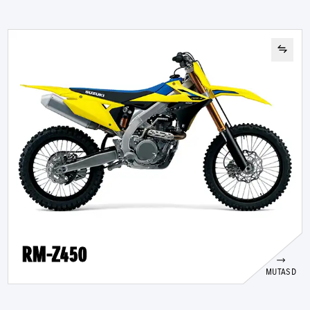
RM-Z450
MUTASD