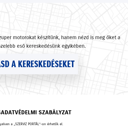
szuper motorokat készítünk, hanem nézd is meg őket a
özelebb eső kereskedésünk egyikében.
SD A KERESKEDÉSEKET
S
ADATVÉDELMI SZABÁLYZAT
nyelven a „SZERVIZ PORTÁL”-on érhetők el.