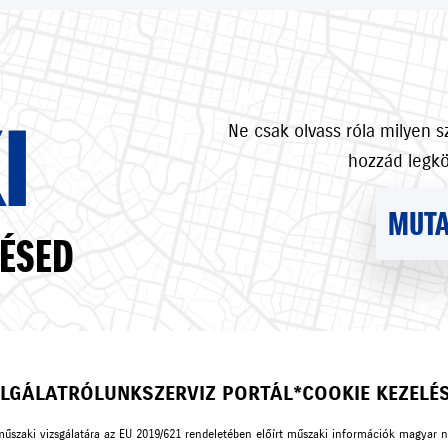
I
Ne csak olvass róla milyen 
hozzád legk
MUTA
ÉSED
LGÁLAT
RÓLUNK
SZERVIZ PORTÁL*
COOKIE KEZELÉ
műszaki vizsgálatára az EU 2019/621 rendeletében előírt műszaki információk magyar 